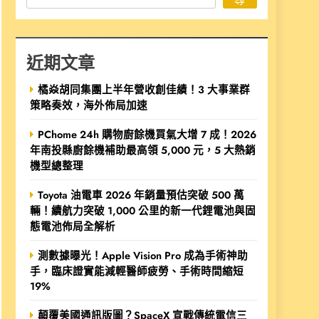
近期文章
橘焱胡同集團上半年營收創佳績！3 大事業群
策略奏效，海外佈局加速
PChome 24h 購物廚餘機買氣大增 7 成！2026
年南投縣廚餘機補助最高領 5,000 元，5 大熱銷
機型總整理
Toyota 油電車 2026 年銷量預估突破 500 萬
輛！續航力突破 1,000 公里的新一代鋰電池與固
態電池佈局全解析
測數據曝光！Apple Vision Pro 成為手術神助
手，臨床證實能減輕醫師疲勞、手術時間縮短
19%
顛覆美國通訊版圖？SpaceX 宣戰傳統電信三