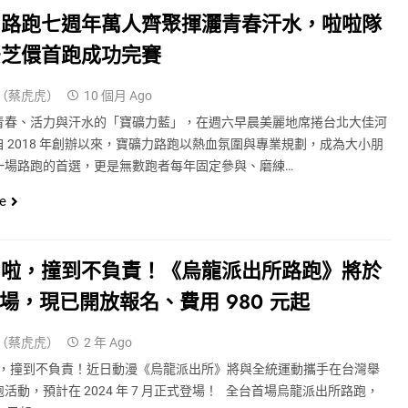
力路跑七週年萬人齊聚揮灑青春汗水，啦啦隊
安芝儇首跑成功完賽
（蔡虎虎）
10 個月 Ago
青春、活力與汗水的「寶礦力藍」，在週六早晨美麗地席捲台北大佳河
 2018 年創辦以來，寶礦力路跑以熱血氛圍與專業規劃，成為大小朋
一場路跑的首選，更是無數跑者每年固定參與、磨練…
e
閃啦，撞到不負責！《烏龍派出所路跑》將於
登場，現已開放報名、費用 980 元起
（蔡虎虎）
2 年 Ago
，撞到不負責！近日動漫《烏龍派出所》將與全統運動攜手在台灣舉
活動，預計在 2024 年 7 月正式登場！ 全台首場烏龍派出所路跑，