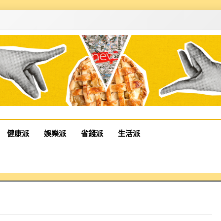
健康派
娛樂派
省錢派
生活派