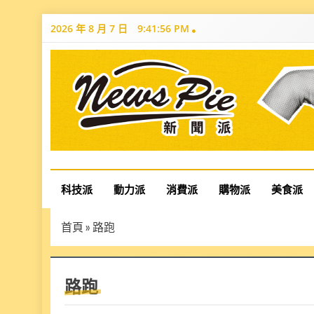
Skip
2026 年 8 月 7 日
9:41:56 PM
to
content
News Pie
最有料的新聞
科技派
動力派
消費派
購物派
美食派
首頁
»
路跑
路跑