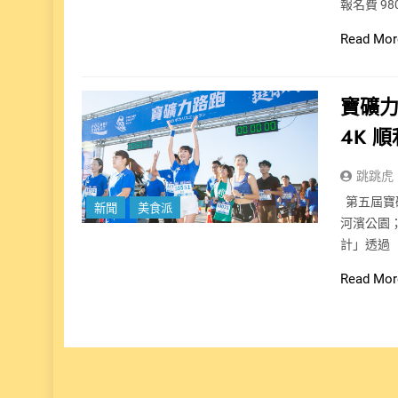
報名費 98
Read Mor
寶礦力
4K 
跳跳虎
第五屆寶礦
新聞
美食派
河濱公園；
計」透過「
Read Mor