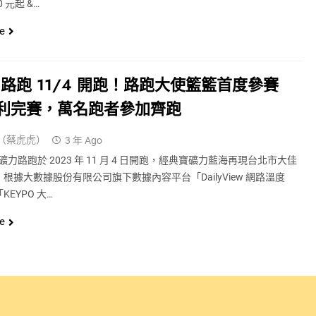
0 元起 &…
e
路跑 11/4 開跑！路跑大使籃籃首度參賽
順利完賽，萬名跑者參加齊跑
（蔡虎虎）
3 年 Ago
力路跑於 2023 年 11 月 4 日開跑，經典寶礦力藍海再現台北市大佳
根據大數據股份有限公司旗下數據內容平台「DailyView 網路溫度
KEYPO 大…
e