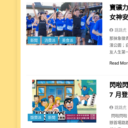
寶礦
女神
跳跳虎
那抹象徵
新聞
消費派
美食派
濱公園；自
友人生第
Read Mor
閃啦
7 月
跳跳虎
閃啦閃啦
娛樂派
新聞
辦首場路跑