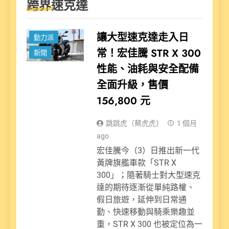
跨界速克達
讓大型速克達走入日
動力派
常！宏佳騰 STR X 300
新聞
性能、油耗與安全配備
全面升級，售價
156,800 元
跳跳虎（蔡虎虎）
1 個月
ago
宏佳騰今（3）日推出新一代
黃牌旗艦車款「STR X
300」；隨著騎士對大型速克
達的期待逐漸從單純路權、
假日旅遊，延伸到日常通
勤、快速移動與騎乘樂趣並
重，STR X 300 也被定位為一