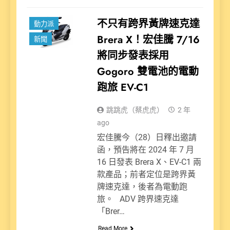
不只有跨界黃牌速克達
動力派
Brera X！宏佳騰 7/16
新聞
將同步發表採用
Gogoro 雙電池的電動
跑旅 EV-C1
跳跳虎（蔡虎虎）
2 年
ago
宏佳騰今（28）日釋出邀請
函，預告將在 2024 年 7 月
16 日發表 Brera X、EV-C1 兩
款產品；前者定位是跨界黃
牌速克達，後者為電動跑
旅。 ADV 跨界速克達
「Brer…
Read More