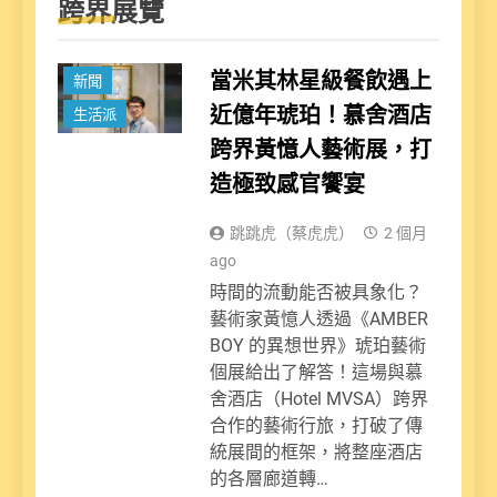
跨界展覽
當米其林星級餐飲遇上
新聞
近億年琥珀！慕舍酒店
生活派
跨界黃憶人藝術展，打
造極致感官饗宴
跳跳虎（蔡虎虎）
2 個月
ago
時間的流動能否被具象化？
藝術家黃憶人透過《AMBER
BOY 的異想世界》琥珀藝術
個展給出了解答！這場與慕
舍酒店（Hotel MVSA）跨界
合作的藝術行旅，打破了傳
統展間的框架，將整座酒店
的各層廊道轉…