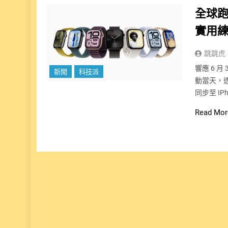
全球跑步
實用練
跳跳虎
響應 6 
新聞
科技派
動當天，透
同步至 IP
Read Mor