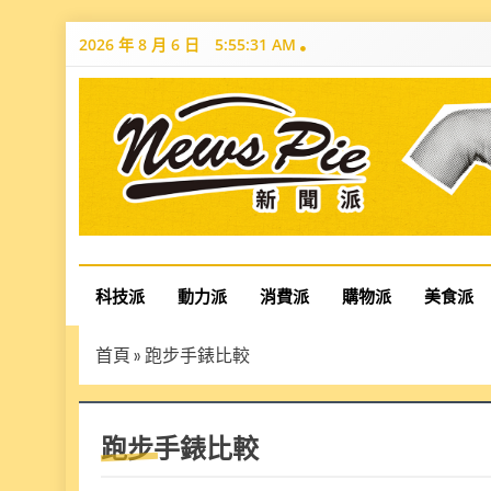
Skip
2026 年 8 月 6 日
5:55:31 AM
to
content
News Pie
最有料的新聞
科技派
動力派
消費派
購物派
美食派
首頁
»
跑步手錶比較
跑步手錶比較