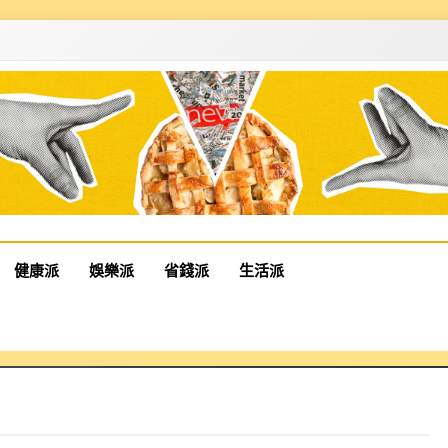
健康派
娛樂派
省錢派
生活派