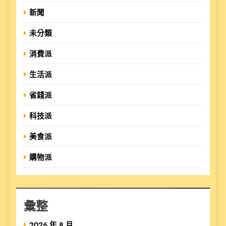
新聞
未分類
消費派
生活派
省錢派
科技派
美食派
購物派
彙整
2026 年 8 月