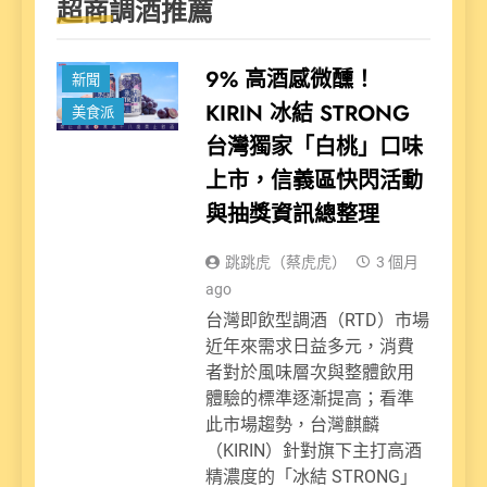
超商調酒推薦
9% 高酒感微醺！
新聞
KIRIN 冰結 STRONG
美食派
台灣獨家「白桃」口味
上市，信義區快閃活動
與抽獎資訊總整理
跳跳虎（蔡虎虎）
3 個月
ago
台灣即飲型調酒（RTD）市場
近年來需求日益多元，消費
者對於風味層次與整體飲用
體驗的標準逐漸提高；看準
此市場趨勢，台灣麒麟
（KIRIN）針對旗下主打高酒
精濃度的「冰結 STRONG」