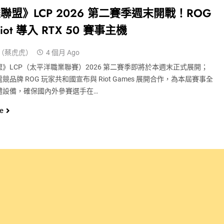
聯盟》LCP 2026 第二賽季週末開戰！ROG
iot 導入 RTX 50 賽事主機
（蔡虎虎）
4 個月 Ago
》LCP（太平洋職業聯賽）2026 第二賽季即將於本週末正式展開；
競品牌 ROG 玩家共和國宣布與 Riot Games 展開合作，為本屆賽事全
體設備，確保國內外參賽選手在…
e