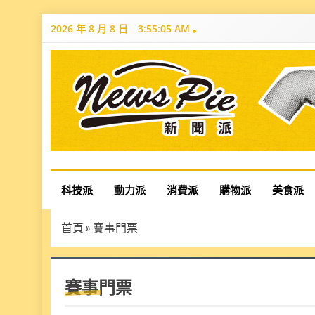
Skip
2026 年 8 月 8 日
3:55:06 AM
to
content
News Pie
最有料的新聞
科技派
動力派
消費派
購物派
美食派
首頁
»
賽事門票
賽事門票