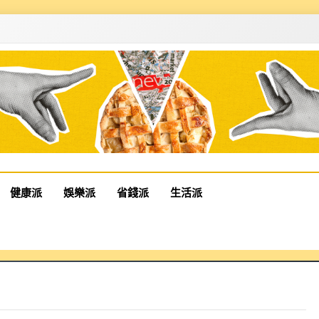
健康派
娛樂派
省錢派
生活派