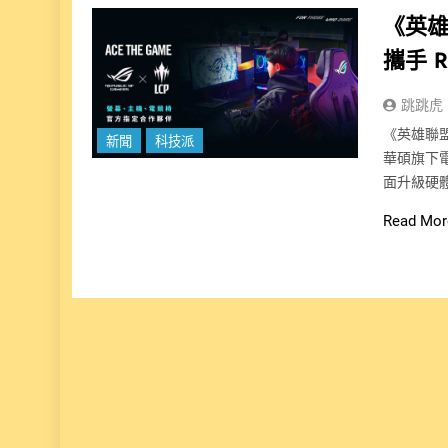
《英雄
攜手 R
跳跳虎
《英雄聯盟
新聞
科技派
華碩旗下電
面升級硬
Read Mor