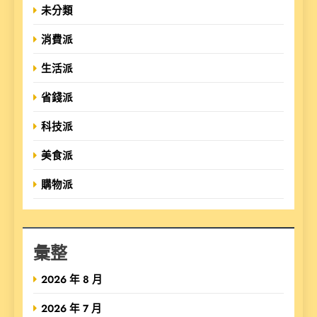
未分類
消費派
生活派
省錢派
科技派
美食派
購物派
彙整
2026 年 8 月
2026 年 7 月