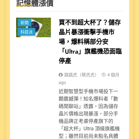
記憶體漲價
買不到超大杯了？儲存
新聞
晶片暴漲衝擊手機市
科技派
場，爆料稱部分安
「Ultra」旗艦機恐面臨
停產
跳跳虎（蔡虎虎）
4 個月
ago
近期智慧型手機市場投下一
顆震撼彈！知名爆料者「數
碼閒聊站」透露，因為儲存
晶片價格出現暴漲，部分手
機品牌正考慮停產旗下的
「超大杯」Ultra 頂級旗艦機
型；雖然目前尚未點名具體