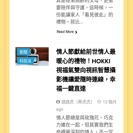
其是逐漸高齡的父母，更需
要陪伴與守護，這時候，一
份能讓家人「看見彼此」的
禮物，就比…
Read More
情人節獻給前世情人最
新聞
暖心的禮物！HOKKI
科技派
視福氣雙向視訊智慧攝
影機讓愛隨時連線，幸
福一鍵直達
跳跳虎（蔡虎虎）
12 個月
ago
情人節總是與玫瑰花、巧克
力連在一起，但其實我們生
命裡最深刻的情人，不一定