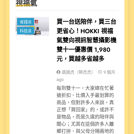
視福氣
新聞
買一台送陪伴，買三台
省錢派
更省心！HOKKI 視福
科技派
氣雙向視訊智慧攝影機
雙十一優惠價 1,980
元，買越多省越多
跳跳虎（蔡虎虎）
9 個月
ago
每到雙十一，大家總在忙著
搶折扣、比價入手最划算的
商品，但對許多人來說，真
正想「買回家」的，或許不
是物品，而是久違的陪伴與
關心；尤其在這個許多人離
鄉打拚、與父母分隔兩地的