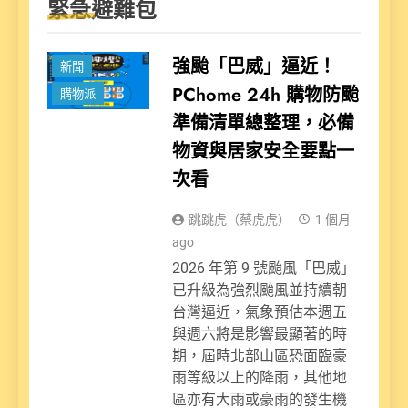
緊急避難包
強颱「巴威」逼近！
新聞
PChome 24h 購物防颱
購物派
準備清單總整理，必備
物資與居家安全要點一
次看
跳跳虎（蔡虎虎）
1 個月
ago
2026 年第 9 號颱風「巴威」
已升級為強烈颱風並持續朝
台灣逼近，氣象預估本週五
與週六將是影響最顯著的時
期，屆時北部山區恐面臨豪
雨等級以上的降雨，其他地
區亦有大雨或豪雨的發生機