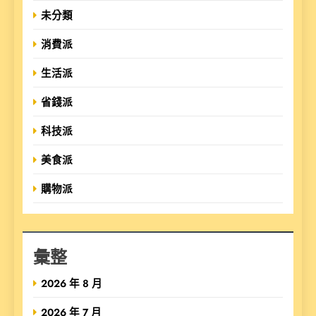
未分類
消費派
生活派
省錢派
科技派
美食派
購物派
彙整
2026 年 8 月
2026 年 7 月