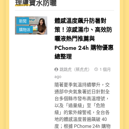
理膚寶水防曬
體感溫度飆升防暑對
新聞
策！涼感濕巾、高效防
購物派
曬液熱門推薦與
PChome 24h 購物優惠
總整理
跳跳虎（蔡虎虎）
1 個月
ago
隨著夏季氣溫持續攀升，交
通部中央氣象署近日針對全
台多個縣市發布高溫燈號，
以及「過量級」至「危險
級」的紫外線警戒，全台各
地的體感溫度普遍飆破 40
度；根據 PChome 24h 購物