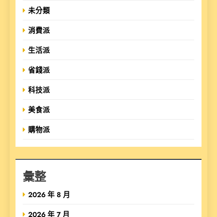
未分類
消費派
生活派
省錢派
科技派
美食派
購物派
彙整
2026 年 8 月
2026 年 7 月