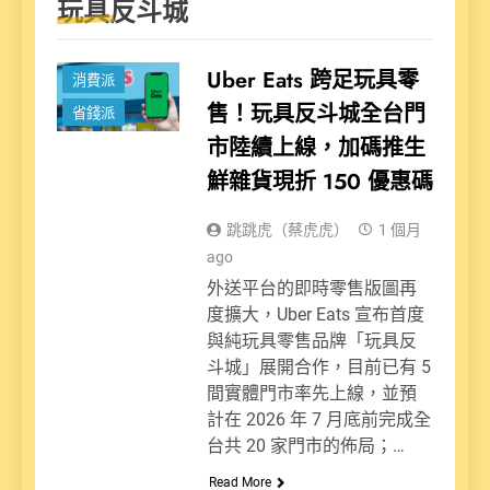
玩具反斗城
新聞
Uber Eats 跨足玩具零
消費派
售！玩具反斗城全台門
省錢派
市陸續上線，加碼推生
鮮雜貨現折 150 優惠碼
跳跳虎（蔡虎虎）
1 個月
ago
外送平台的即時零售版圖再
度擴大，Uber Eats 宣布首度
與純玩具零售品牌「玩具反
斗城」展開合作，目前已有 5
間實體門市率先上線，並預
計在 2026 年 7 月底前完成全
台共 20 家門市的佈局；…
Read More