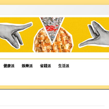
健康派
娛樂派
省錢派
生活派