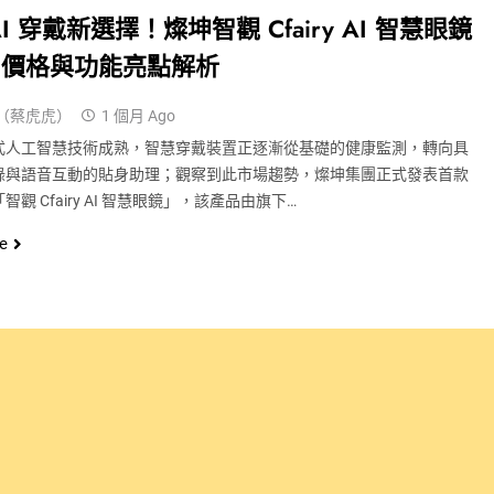
I 穿戴新選擇！燦坤智觀 Cfairy AI 智慧眼鏡
、價格與功能亮點解析
（蔡虎虎）
1 個月 Ago
式人工智慧技術成熟，智慧穿戴裝置正逐漸從基礎的健康監測，轉向具
錄與語音互動的貼身助理；觀察到此市場趨勢，燦坤集團正式發表首款
智觀 Cfairy AI 智慧眼鏡」，該產品由旗下…
e