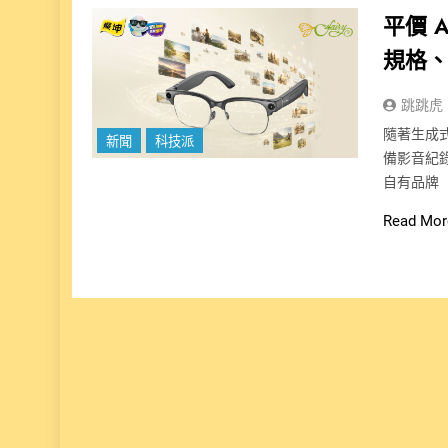
平價 A
規格
跳跳虎
隨著生成
新聞
科技派
備影音紀
自有品牌「
Read Mor