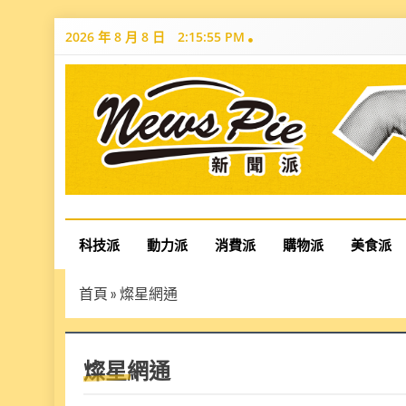
Skip
2026 年 8 月 8 日
2:15:56 PM
to
content
News Pie
最有料的新聞
科技派
動力派
消費派
購物派
美食派
首頁
»
燦星網通
燦星網通