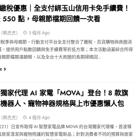
6 繳稅優惠｜全支付綁玉山信用卡免手續費！
 550 點，母親節檔期回饋一次看
（蔡虎虎）
3 個月 Ago
逢報稅季與母親節，行動支付平台全支付整合了繳稅、百貨購物與商圈消
大場域，提供用戶點數回饋與免手續費等折抵方案；本次活動涵蓋綜合所得
母親節檔期滿額贈，以及全台十大商圈的長期掃碼回…
e
獨家代理 AI 家電「MOVA」登台！8 款旗
拖機器人、寵物神器規格與上市優惠懶人包
（蔡虎虎）
4 個月 Ago
21）日宣布取得 AI 智慧家電品牌 MOVA 的台灣獨家代理權，首波導
款涵蓋居家清潔與寵物照護的智慧家電新品；針對消費者不同的預算與居家