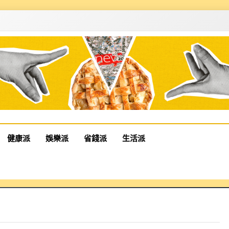
健康派
娛樂派
省錢派
生活派