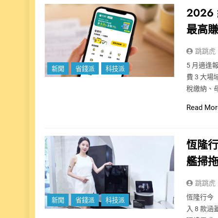
202
最高賺
跳跳虎
5 月適
新聞
省錢派
科技派
費 3 
稅繳納、
Read Mor
恆隆行
艦掃
跳跳虎
恆隆行今（
新聞
省錢派
科技派
入 8 