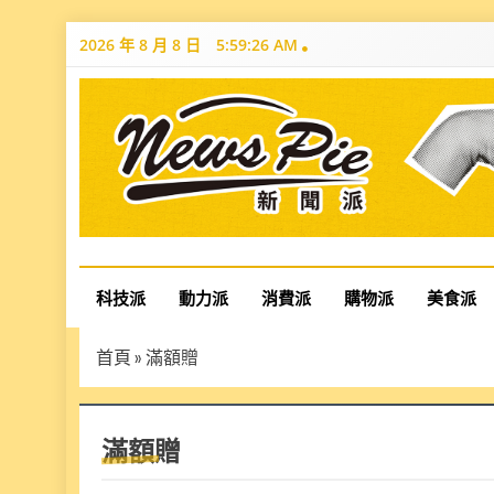
Skip
2026 年 8 月 8 日
5:59:27 AM
to
content
News Pie
最有料的新聞
科技派
動力派
消費派
購物派
美食派
首頁
»
滿額贈
滿額贈