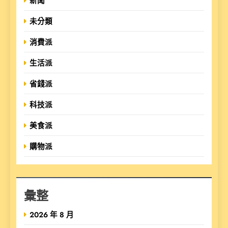
新聞
未分類
消費派
生活派
省錢派
科技派
美食派
購物派
彙整
2026 年 8 月