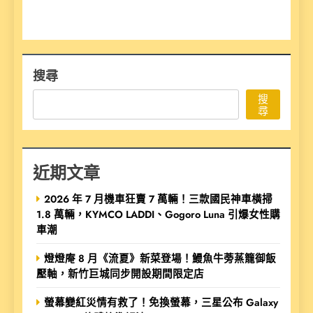
搜尋
搜
尋
近期文章
2026 年 7 月機車狂賣 7 萬輛！三款國民神車橫掃
1.8 萬輛，KYMCO LADDI、Gogoro Luna 引爆女性購
車潮
燈燈庵 8 月《流夏》新菜登場！鰻魚牛蒡蒸籠御飯
壓軸，新竹巨城同步開設期間限定店
螢幕變紅災情有救了！免換螢幕，三星公布 Galaxy