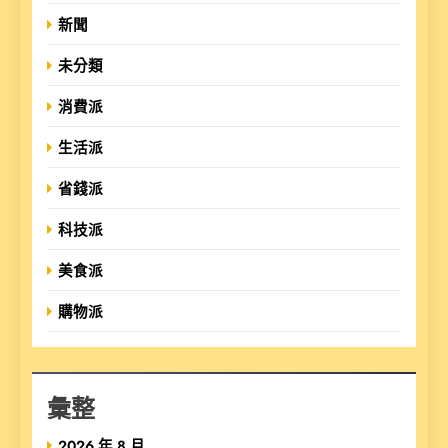
新聞
未分類
消費派
生活派
省錢派
科技派
美食派
購物派
彙整
2026 年 8 月