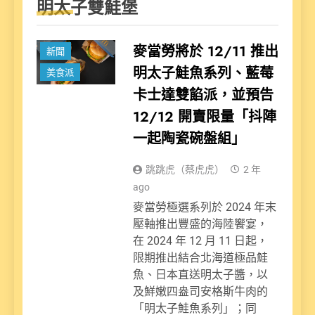
明太子雙鮭堡
麥當勞將於 12/11 推出
新聞
明太子鮭魚系列、藍莓
美食派
卡士達雙餡派，並預告
12/12 開賣限量「抖陣
一起陶瓷碗盤組」
跳跳虎（蔡虎虎）
2 年
ago
麥當勞極選系列於 2024 年末
壓軸推出豐盛的海陸饗宴，
在 2024 年 12 月 11 日起，
限期推出結合北海道極品鮭
魚、日本直送明太子醬，以
及鮮嫩四盎司安格斯牛肉的
「明太子鮭魚系列」；同