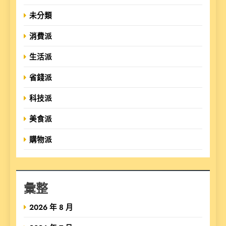
未分類
消費派
生活派
省錢派
科技派
美食派
購物派
彙整
2026 年 8 月