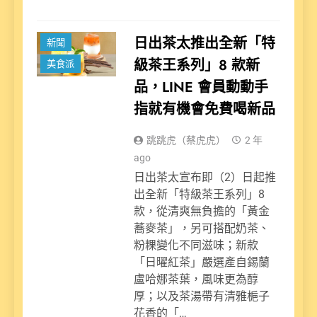
日出茶太推出全新「特
新聞
級茶王系列」8 款新
美食派
品，LINE 會員動動手
指就有機會免費喝新品
跳跳虎（蔡虎虎）
2 年
ago
日出茶太宣布即（2）日起推
出全新「特級茶王系列」8
款，從清爽無負擔的「黃金
蕎麥茶」，另可搭配奶茶、
粉粿變化不同滋味；新款
「日曜紅茶」嚴選產自錫蘭
盧哈娜茶葉，風味更為醇
厚；以及茶湯帶有清雅梔子
花香的「…