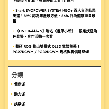
iPhone 4 紀錄，在位時間上看 18 個月
Shark EVOPOWER SYSTEM NEO+ 百人盲測結果
出爐！89% 認為集塵最方便、86% 評為體感重量最
輕
《LINE Bubble 2》聯名《蠟筆小新》！限定妖怪角
色登場、合作活動一次看
華碩 ROG 推出雙模式 OLED 電競螢幕！
PG27UCWM / PG32UCWM 規格與售價總整理
分類
健康派
動力派
娛樂派