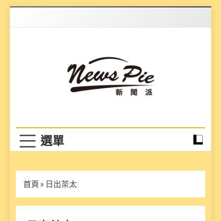
Skip
to
content
News Pie
最有料的新聞
首頁
»
日出茶太