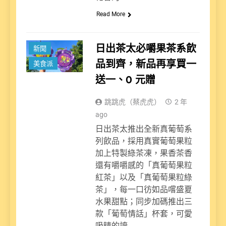
Read More
日出茶太必嚼果茶系飲
新聞
品到齊，新品再享買一
美食派
送一、0 元贈
跳跳虎（蔡虎虎）
2 年
ago
日出茶太推出全新真葡萄系
列飲品，採用真實葡萄果粒
加上特製綠茶凍，果香茶香
還有嚼嚼感的「真葡萄果粒
紅茶」以及「真葡萄果粒綠
茶」，每一口彷如品嚐盛夏
水果甜點；同步加碼推出三
款「葡萄情話」杯套，可愛
吸睛的誇…