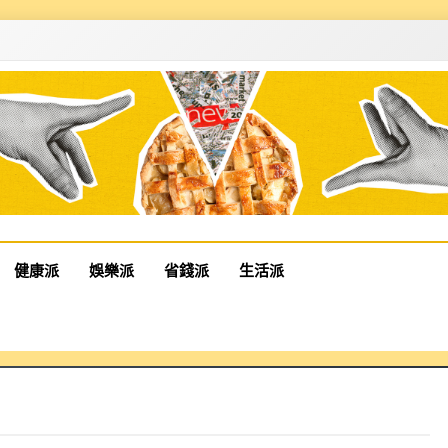
健康派
娛樂派
省錢派
生活派