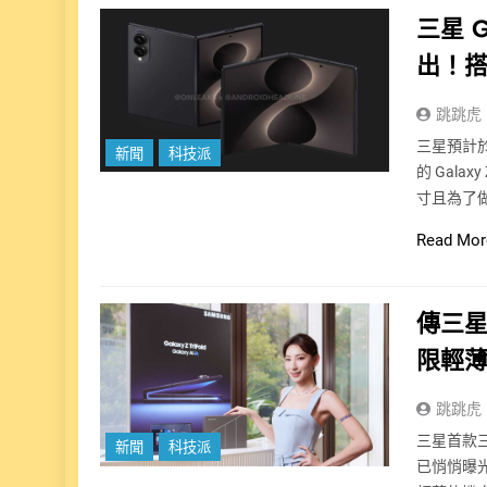
三星 G
出！搭
跳跳虎
三星預計於
新聞
科技派
的 Galax
寸且為了
Read Mor
傳三星 
限輕
跳跳虎
三星首款三摺
新聞
科技派
已悄悄曝光