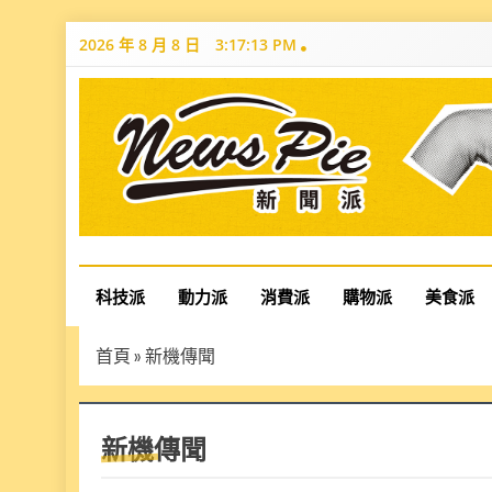
Skip
2026 年 8 月 8 日
3:17:14 PM
to
content
News Pie
最有料的新聞
科技派
動力派
消費派
購物派
美食派
首頁
»
新機傳聞
新機傳聞