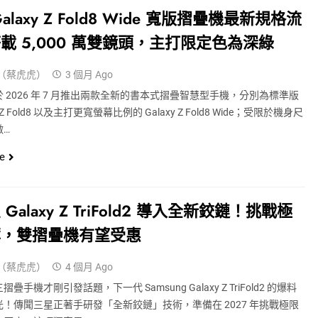
alaxy Z Fold8 Wide 寬版摺疊機最新規格流
載 5,000 萬雙鏡頭，主打限定色為深綠
（蔡虎虎）
3 個月 Ago
 2026 年 7 月推出兩款全新的書本式摺疊智慧型手機，分別為標準版
y Z Fold8 以及主打更寬螢幕比例的 Galaxy Z Fold8 Wide；受限於機身尺
做…
e
Galaxy Z TriFold2 導入全新鉸鏈！挑戰極
薄，雙摺疊機有望受惠
（蔡虎虎）
4 個月 Ago
疊手機才剛引發話題，下一代 Samsung Galaxy Z TriFold2 的爆料
！傳聞三星正著手研發「全新鉸鏈」技術，準備在 2027 年挑戰極限