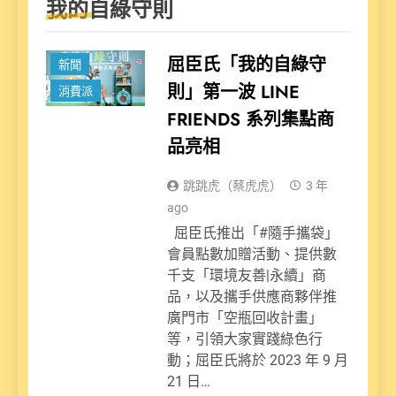
我的自綠守則
屈臣氏「我的自綠守
新聞
則」第一波 LINE
消費派
FRIENDS 系列集點商
品亮相
跳跳虎（蔡虎虎）
3 年
ago
屈臣氏推出「#隨手攜袋」
會員點數加贈活動、提供數
千支「環境友善|永續」商
品，以及攜手供應商夥伴推
廣門市「空瓶回收計畫」
等，引領大家實踐綠色行
動；屈臣氏將於 2023 年 9 月
21 日…