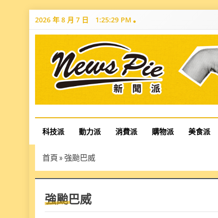
Skip
2026 年 8 月 7 日
1:25:30 PM
to
content
News Pie
最有料的新聞
科技派
動力派
消費派
購物派
美食派
首頁
»
強颱巴威
強颱巴威