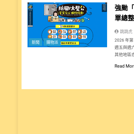
強颱「
單總
跳跳虎
2026 
新聞
購物派
週五與週
其他地區
Read Mor