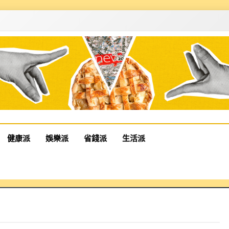
健康派
娛樂派
省錢派
生活派