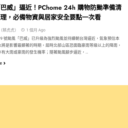
巴威」逼近！PChome 24h 購物防颱準備清
整理，必備物資與居家安全要點一次看
（蔡虎虎）
1 個月 Ago
年第 9 號颱風「巴威」已升級為強烈颱風並持續朝台灣逼近，氣象預估本
六將是影響最顯著的時期，屆時北部山區恐面臨豪雨等級以上的降雨，
亦有大雨或豪雨的發生機率；隨著颱風腳步逼近，…
e