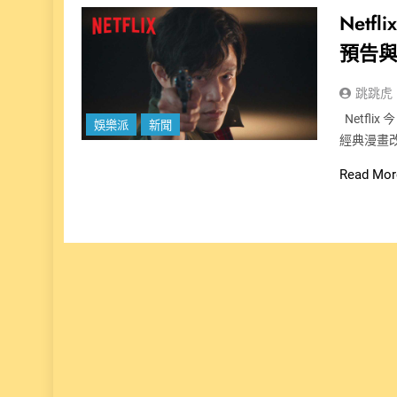
Net
預告
跳跳虎
Netfl
娛樂派
新聞
經典漫畫改編
Read Mor