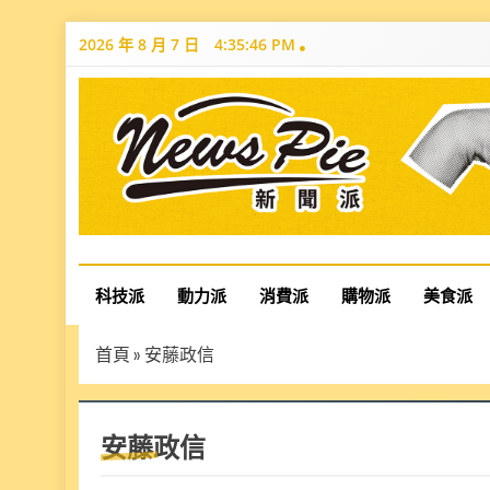
Skip
2026 年 8 月 7 日
4:35:47 PM
to
content
News Pie
最有料的新聞
科技派
動力派
消費派
購物派
美食派
首頁
»
安藤政信
安藤政信