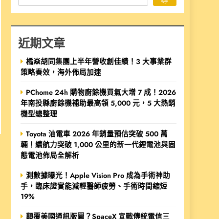
近期文章
橘焱胡同集團上半年營收創佳績！3 大事業群
策略奏效，海外佈局加速
PChome 24h 購物廚餘機買氣大增 7 成！2026
年南投縣廚餘機補助最高領 5,000 元，5 大熱銷
機型總整理
Toyota 油電車 2026 年銷量預估突破 500 萬
輛！續航力突破 1,000 公里的新一代鋰電池與固
態電池佈局全解析
測數據曝光！Apple Vision Pro 成為手術神助
手，臨床證實能減輕醫師疲勞、手術時間縮短
19%
顛覆美國通訊版圖？SpaceX 宣戰傳統電信三