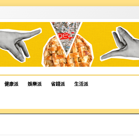
健康派
娛樂派
省錢派
生活派