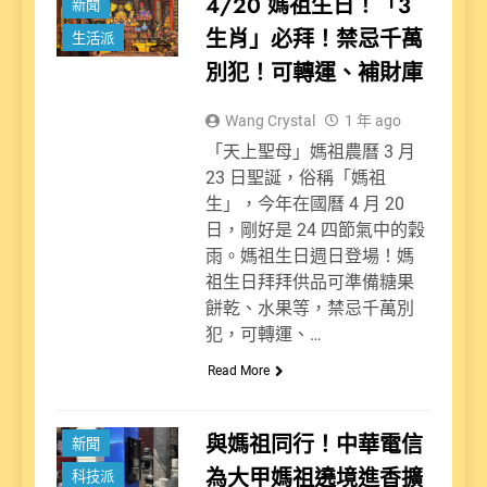
4/20 媽祖生日！「3
新聞
生肖」必拜！禁忌千萬
生活派
別犯！可轉運、補財庫
Wang Crystal
1 年 ago
「天上聖母」媽祖農曆 3 月
23 日聖誕，俗稱「媽祖
生」，今年在國曆 4 月 20
日，剛好是 24 四節氣中的穀
雨。媽祖生日週日登場！媽
祖生日拜拜供品可準備糖果
餅乾、水果等，禁忌千萬別
犯，可轉運、…
Read More
與媽祖同行！中華電信
新聞
為大甲媽祖遶境進香擴
科技派