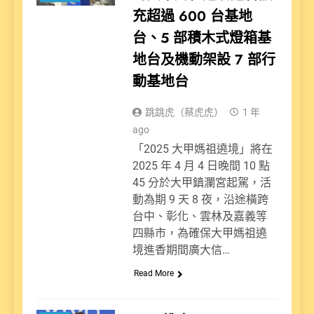
充超過 600 台基地
台、5 部積木式燈箱基
地台及機動架設 7 部行
動基地台
跳跳虎（蔡虎虎）
1 年
ago
「2025 大甲媽祖遶境」將在
2025 年 4 月 4 日晚間 10 點
45 分於大甲鎮瀾宮起駕，活
動為期 9 天 8 夜，沿途橫跨
台中、彰化、雲林及嘉義等
四縣市，為確保大甲媽祖遶
境進香期間廣大信…
Read More