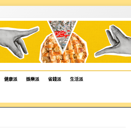
健康派
娛樂派
省錢派
生活派