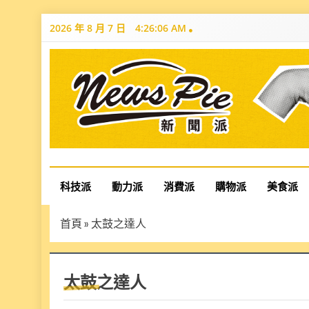
Skip
2026 年 8 月 7 日
4:26:07 AM
to
content
News Pie
最有料的新聞
科技派
動力派
消費派
購物派
美食派
首頁
»
太鼓之達人
太鼓之達人