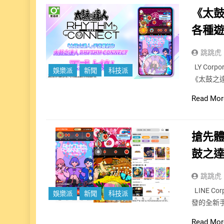
《太鼓
各種
跳跳虎
LY Corp
娛樂派
新聞
科技派
《太鼓之達
Read Mor
搶先
鼓之達
跳跳虎
LINE Cor
娛樂派
新聞
科技派
發的全新手
Read Mor