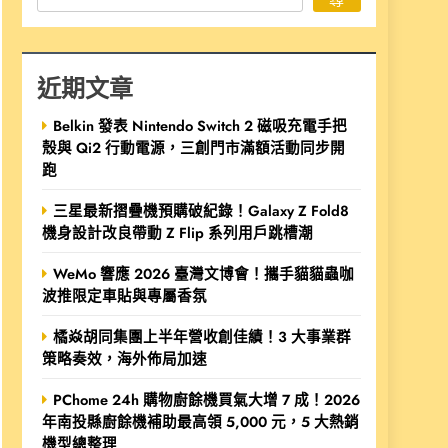
近期文章
Belkin 發表 Nintendo Switch 2 磁吸充電手把
殼與 Qi2 行動電源，三創門市滿額活動同步開
跑
三星最新摺疊機預購破紀錄！Galaxy Z Fold8
機身設計改良帶動 Z Flip 系列用戶跳槽潮
WeMo 響應 2026 臺灣文博會！攜手貓貓蟲咖
波推限定車貼與專屬香氛
橘焱胡同集團上半年營收創佳績！3 大事業群
策略奏效，海外佈局加速
PChome 24h 購物廚餘機買氣大增 7 成！2026
年南投縣廚餘機補助最高領 5,000 元，5 大熱銷
機型總整理