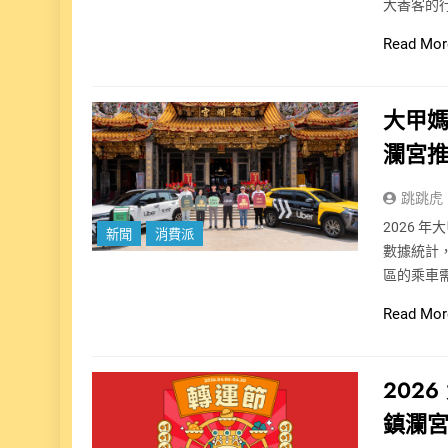
大香客的
Read Mor
大甲媽
瀾宮
跳跳虎
2026 
新聞
消費派
數據統計
區的乘車
Read Mor
202
鎮瀾