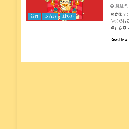
跳跳虎
開春後全
新聞
消費派
科技派
位送禮行為
福」商品
Read Mor