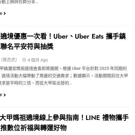
行動上網與社群分享…
e
遶境優惠一次看！Uber、Uber Eats 攜手鎮
推聯名平安符與抽獎
（蔡虎虎）
4 個月 Ago
年大甲鎮瀾宮媽祖遶境進香即將展開，根據 Uber 平台針對 2025 年同期的
，遶境活動大幅帶動了周邊的交通需求；數據顯示，活動期間前往大甲
需求是平時的三倍，而從大甲區出發的…
e
6 大甲媽祖遶境線上參與指南！LINE 禮物攜手
宮推數位祈福與轉運好物