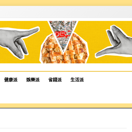
健康派
娛樂派
省錢派
生活派