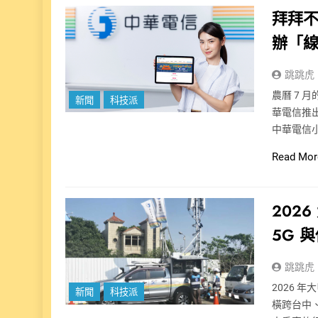
拜拜不
辦「
跳跳虎
農曆 7
新聞
科技派
華電信推出
中華電信
Read Mor
202
5G 
跳跳虎
2026 年
新聞
科技派
橫跨台中、