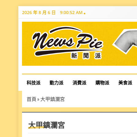
Skip
2026 年 8 月 6 日
9:00:53 AM
to
content
News Pie
最有料的新聞
科技派
動力派
消費派
購物派
美食派
首頁
»
大甲鎮瀾宮
大甲鎮瀾宮