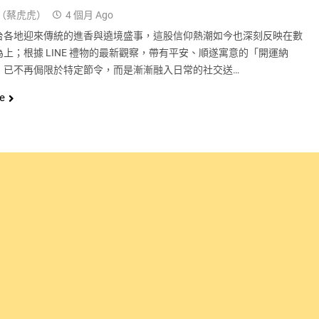
（蔡虎虎）
4 個月 Ago
台各地迎來傳統的進香與遶境盛事，這股信仰熱潮如今也深刻反映在數
上；根據 LINE 禮物的最新觀察，帶有平安、順遂寓意的「開運納
，已不再侷限於特定節令，而是漸漸融入日常的社交送…
e