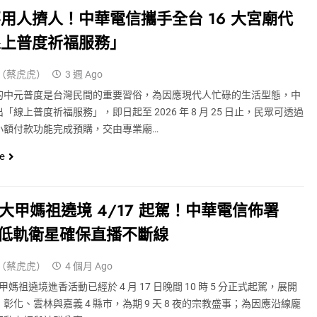
用人擠人！中華電信攜手全台 16 大宮廟代
線上普度祈福服務」
（蔡虎虎）
3 週 Ago
 月的中元普度是台灣民間的重要習俗，為因應現代人忙碌的生活型態，中
「線上普度祈福服務」，即日起至 2026 年 8 月 25 日止，民眾可透過
小額付款功能完成預購，交由專業廟…
e
6 大甲媽祖遶境 4/17 起駕！中華電信佈署
與低軌衛星確保直播不斷線
（蔡虎虎）
4 個月 Ago
大甲媽祖遶境進香活動已經於 4 月 17 日晚間 10 時 5 分正式起駕，展開
彰化、雲林與嘉義 4 縣市，為期 9 天 8 夜的宗教盛事；為因應沿線龐