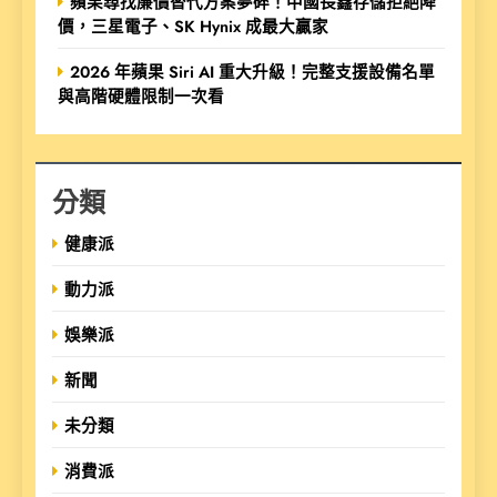
蘋果尋找廉價替代方案夢碎！中國長鑫存儲拒絕降
價，三星電子、SK Hynix 成最大贏家
2026 年蘋果 Siri AI 重大升級！完整支援設備名單
與高階硬體限制一次看
分類
健康派
動力派
娛樂派
新聞
未分類
消費派