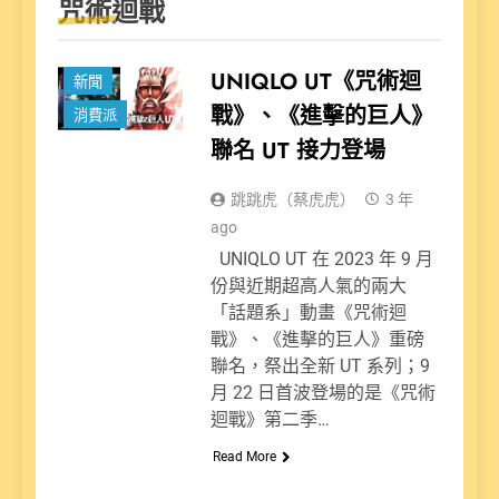
咒術迴戰
UNIQLO UT《咒術迴
新聞
戰》、《進擊的巨人》
消費派
聯名 UT 接力登場
跳跳虎（蔡虎虎）
3 年
ago
UNIQLO UT 在 2023 年 9 月
份與近期超高人氣的兩大
「話題系」動畫《咒術迴
戰》、《進擊的巨人》重磅
聯名，祭出全新 UT 系列；9
月 22 日首波登場的是《咒術
迴戰》第二季…
Read More