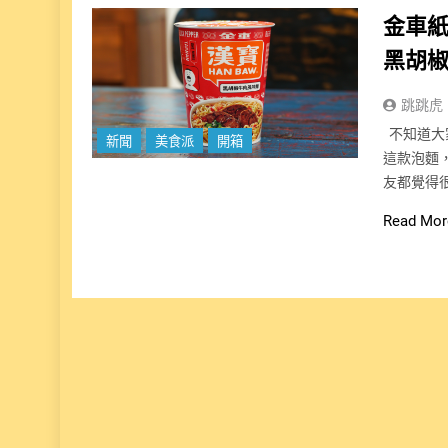
金車
黑胡
跳跳虎
不知道大
新聞
美食派
開箱
這款泡麵
友都覺得
Read Mor