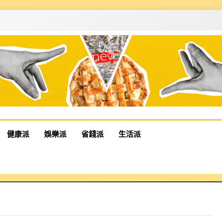
健康派
娛樂派
省錢派
生活派