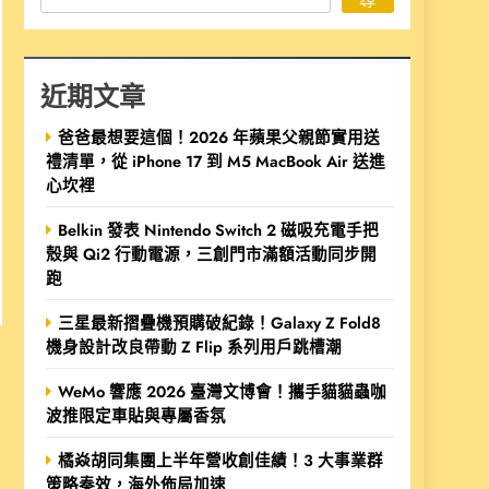
近期文章
爸爸最想要這個！2026 年蘋果父親節實用送
禮清單，從 iPhone 17 到 M5 MacBook Air 送進
心坎裡
Belkin 發表 Nintendo Switch 2 磁吸充電手把
殼與 Qi2 行動電源，三創門市滿額活動同步開
跑
三星最新摺疊機預購破紀錄！Galaxy Z Fold8
機身設計改良帶動 Z Flip 系列用戶跳槽潮
WeMo 響應 2026 臺灣文博會！攜手貓貓蟲咖
波推限定車貼與專屬香氛
橘焱胡同集團上半年營收創佳績！3 大事業群
策略奏效，海外佈局加速