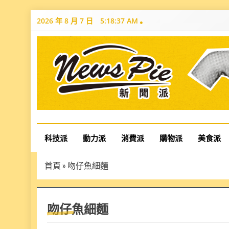
Skip
2026 年 8 月 7 日
5:18:38 AM
to
content
News Pie
最有料的新聞
科技派
動力派
消費派
購物派
美食派
首頁
»
吻仔魚細麵
吻仔魚細麵