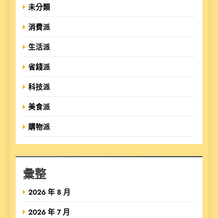
未分類
消費派
生活派
省錢派
科技派
美食派
購物派
彙整
2026 年 8 月
2026 年 7 月