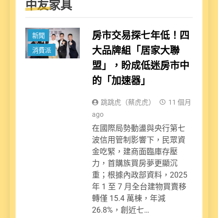
中友家具
房市交易探七年低！四
新聞
大品牌組「居家大聯
消費派
盟」，盼成低迷房市中
的「加速器」
跳跳虎（蔡虎虎）
11 個月
ago
在國際局勢動盪與央行第七
波信用管制影響下，民眾資
金吃緊，建商面臨庫存壓
力，首購族買房夢更顯沉
重；根據內政部資料，2025
年 1 至 7 月全台建物買賣移
轉僅 15.4 萬棟，年減
26.8%，創近七…