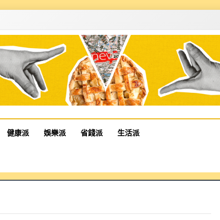
健康派
娛樂派
省錢派
生活派