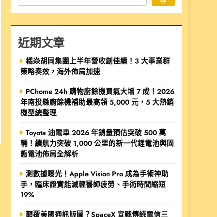
近期文章
橘焱胡同集團上半年營收創佳績！3 大事業群
策略奏效，海外佈局加速
PChome 24h 購物廚餘機買氣大增 7 成！2026
年南投縣廚餘機補助最高領 5,000 元，5 大熱銷
機型總整理
Toyota 油電車 2026 年銷量預估突破 500 萬
輛！續航力突破 1,000 公里的新一代鋰電池與固
態電池佈局全解析
測數據曝光！Apple Vision Pro 成為手術神助
手，臨床證實能減輕醫師疲勞、手術時間縮短
19%
顛覆美國通訊版圖？SpaceX 宣戰傳統電信三