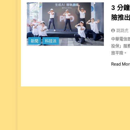
3 分
險推
跳跳虎
中華電信
新聞
科技派
投保」服
旅平險。
Read Mor