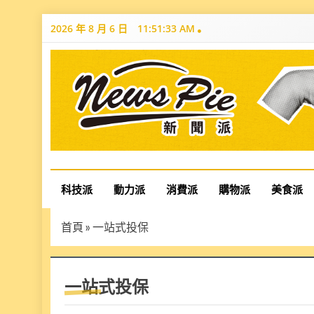
Skip
2026 年 8 月 6 日
11:51:34 AM
to
content
News Pie
最有料的新聞
科技派
動力派
消費派
購物派
美食派
首頁
»
一站式投保
一站式投保