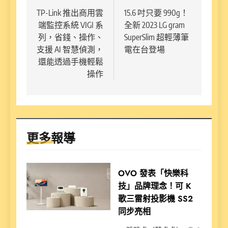
章
TP-Link 推出商用雲
15.6 吋只要 990g！
端監控系統 VIGI 系
全新 2023 LG gram
導
列，省錢、操作、
SuperSlim 超輕薄筆
覽
支援 AI 智慧偵測，
電在台登場
還能透過手機輕鬆
操作
更多報導
OVO 發表「快樂科
技」品牌理念！可 K
歌三雷射投影機 SS2
同步亮相