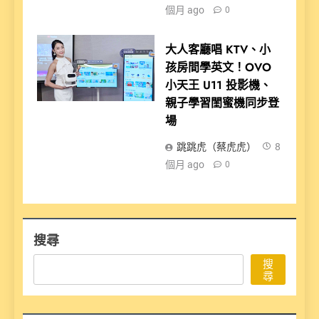
個月 ago
0
大人客廳唱 KTV、小
孩房間學英文！OVO
小天王 U11 投影機、
親子學習閨蜜機同步登
場
跳跳虎（蔡虎虎）
8
個月 ago
0
搜尋
搜
尋