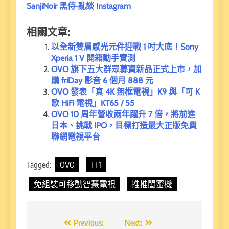
SanjiNoir 黑侍·亂談 Instagram
相關文章:
以全新雙層感光元件迎戰 1 吋大底！Sony
Xperia 1 V 開箱動手實測
OVO 旗下五大群眾募資新品正式上市，加
購 friDay 影音 6 個月 888 元
OVO 發表「真 4K 無框電視」K9 與「可 K
歌 HiFi 電視」KT65 / 55
OVO 10 周年營收兩年躍升 7 倍，將前進
日本、挑戰 IPO，目標打造最大正版免費
聯網電視平台
Tagged:
OVO
TT1
免組裝可移動智慧電視
推推閨蜜機
文
Previous:
Next: