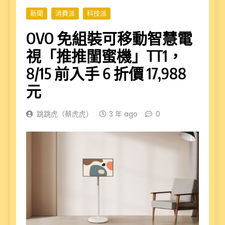
新聞
消費派
科技派
OVO 免組裝可移動智慧電
視「推推閨蜜機」TT1，
8/15 前入手 6 折價 17,988
元
跳跳虎（蔡虎虎）
3 年 ago
0