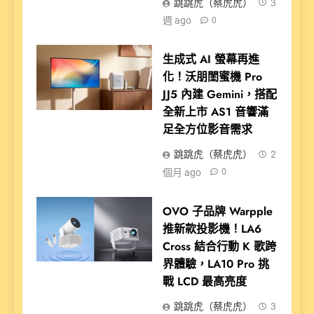
跳跳虎（蔡虎虎）
3
週 ago
0
生成式 AI 螢幕再進
化！沃朋閨蜜機 Pro
JJ5 內建 Gemini，搭配
全新上市 AS1 音響滿
足全方位影音需求
跳跳虎（蔡虎虎）
2
個月 ago
0
OVO 子品牌 Warpple
推新款投影機！LA6
Cross 結合行動 K 歌跨
界體驗，LA10 Pro 挑
戰 LCD 最高亮度
跳跳虎（蔡虎虎）
3