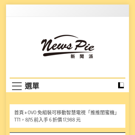
Skip
to
content
News Pie
最有料的新聞
首頁
»
OVO 免組裝可移動智慧電視「推推閨蜜機」
TT1，8/15 前入手 6 折價 17,988 元