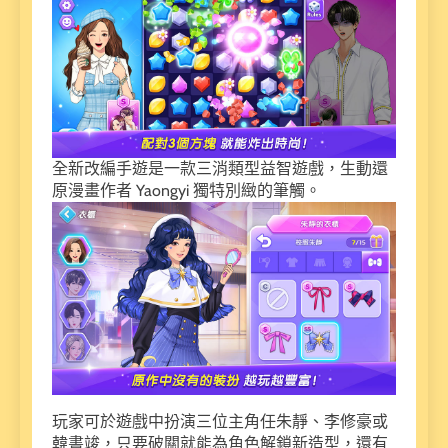
全新改編手遊是一款三消類型益智遊戲，生動還
原漫畫作者 Yaongyi 獨特別緻的筆觸。
玩家可於遊戲中扮演三位主角任朱靜、李修豪或
韓書竣，只要破關就能為角色解鎖新造型，還有