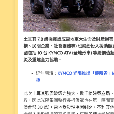
土耳其 7.8 級強震造成當地重大生命及財產損
構、民間企業、社會團體等) 也紛紛投入援助賑
國包括 10 台 KYMCO ATV (全地形車) 
災及重建全力協助。
延伸閱讀：
KYMCO 光陽推出「優時省」Io
擇
此次土耳其強震破壞力強大，數千棟建築崩塌
救，因此光陽集團執行長柯俊斌也在第一時間宣布捐助 
價台幣 30 萬)，當地受災現場因封閉，不利其