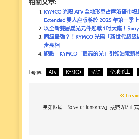
相關文章:
KYMCO 光陽 ATV 全地形車占摩洛哥市
Extended 雙人座版將於 2025 年第一季
以全新雙層感光元件迎戰 1 吋大底！Sony Xp
同級最強？！KYMCO 光陽「新世代超級街跑」R
步亮相
觀點｜KYMCO「最亮的光」引領油電
Tagged:
ATV
KYMCO
光陽
全地形車
文
Previo
章
三星第四屆「Solve for Tomorrow」競賽 2/17 正
導
覽