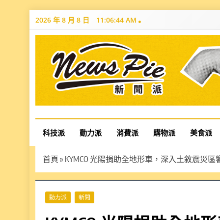
Skip
2026 年 8 月 8 日
11:06:45 AM
to
content
News Pie
最有料的新聞
科技派
動力派
消費派
購物派
美食派
首頁
»
KYMCO 光陽捐助全地形車，深入土敘震災
動力派
新聞