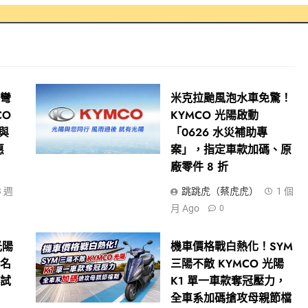
新彎
米克拉颱風泡水車免驚！
CO
KYMCO 光陽啟動
點與
「0626 水災補助專
惠
案」，指定車款加碼、原
廠零件 8 折
3 週
跳跳虎（蔡虎虎）
1 個
月 Ago
0
光陽
機車價格戰白熱化！SYM
命名
三陽不敵 KYMCO 光陽
費試
K1 單一車款奪冠壓力，
全車系加碼搶攻母親節檔