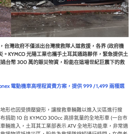
害，台灣政府不僅派出台灣搜救隊人道救援，各界 (政府機
災。KYMCO 光陽工業也攜手土耳其通路夥伴，緊急提供土
等總價值超過台幣 300 萬的賑災物資，盼能在這場世紀巨震下的救
nex 電動機車高哩程資費方案，提供 999 / 1,499 兩種選
、地形也因受擠壓變形，讓搜救車輛難以進入災區進行搜
10 台 KYMCO 300cc 高排氣量的全地形車 (一台市
他車輛進入，土耳其工業部表示 ATV 全地形功能車，非常適