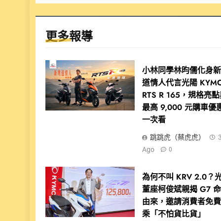
更多報導
小林同學林昀儒化身
道情人代言光陽 KYM
RTS R 165，規格亮
最高 9,000 元購車優
一次看
跳跳虎（蔡虎虎）
Ago
0
為何不叫 KRV 2.0？
董座柯俊斌親揭 G7 
由來，邀請消費者免
乘「不怕貨比貨」