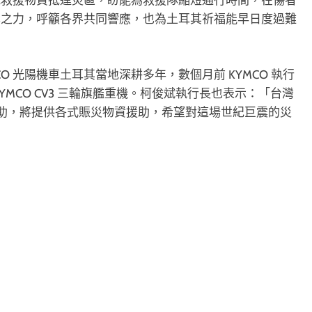
載救援物資抵達災區，盼能為救援隊縮短通行時間，在傷者
薄之力，呼籲各界共同響應，也為土耳其祈福能早日度過難
CO 光陽機車土耳其當地深耕多年，數個月前 KYMCO 執行
MCO CV3 三輪旗艦重機。柯俊斌執行長也表示：「台灣
協助，將提供各式賑災物資援助，希望對這場世紀巨震的災