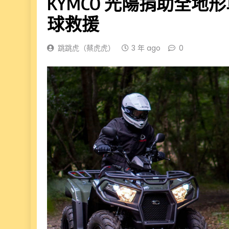
KYMCO 光陽捐助全
球救援
跳跳虎（蔡虎虎）
3 年 ago
0