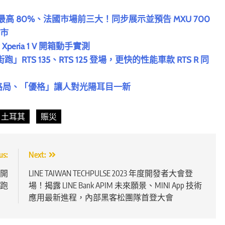
場最高 80%、法國市場前三大！同步展示並預告 MXU 700
上市
eria 1 V 開箱動手實測
TS 135、RTS 125 登場，更快的性能車款 RTS R 同
新格局、「優格」讓人對光陽耳目一新
土耳其
賑災
us:
Next:
式開
LINE TAIWAN TECHPULSE 2023 年度開發者大會登
跑
場！揭露 LINE Bank APIM 未來願景、MINI App 技術
應用最新進程，內部黑客松團隊首登大會