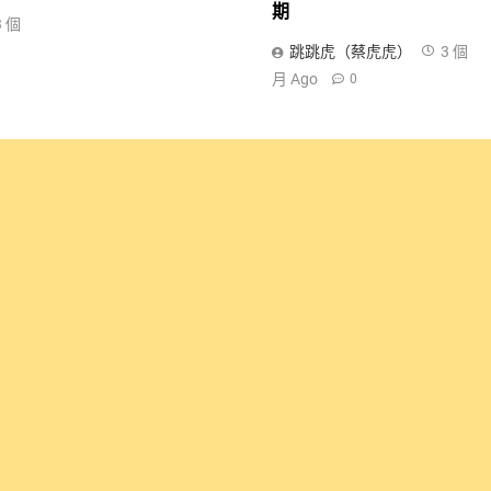
期
3 個
跳跳虎（蔡虎虎）
3 個
月 Ago
0