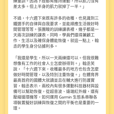
練重訓。因為下肢都有維持運動，所以肌力沒有
差太多。但上半身的肌力就掉了一半。」
不過，十六週下來既有許多的收穫，也見識到三
鐵選手的自律與自我要求，並能順應生活做好時
間管理等等。張團畯的訓練課表裡，幾乎都是一
天兩次訓練的課表，同時，學員們還得兼顧工
作、生活以及確保身體能恢復。就這一點上，翰
丞的學生身分佔據利多。
「我還是學生，所以一天兩練還可以。但我很難
想像有工作的社會人士怎麼辦得到。」翰丞笑
說，「十六週下來，收穫最多的地方也包含怎麼
做好時間管理，以及特別注重恢復。」在體育界
最高首府的國體大就讀並且在輔大進行防護實
習，翰丞表示，兩校內有很多運動科技器材與設
備可以幫助恢復，從超音波、遠端紅外線，還有
壓縮循環機等，如何運用 Garmin 生態系串聯各
項裝置擬好訓練與恢復之間的平衡也是重要的一
環。