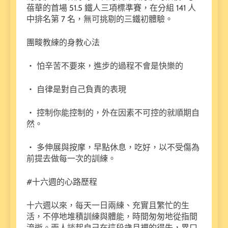
蓓華的首場 51.5 鐵人三項標準賽，在分組 141 人
中排名第 7 名，無可挑剔的三鐵初體驗。
團畯教練的身教心法
・ 怕辛苦不要來，進步的過程不會是快樂的
・ 自律是對自己負責的表現
・ 控制你能控制的，外在因素不可控的就順期自
然。
・ 多伸展與按摩，早點休息，吃好，以不受傷為
前提去做每一次的訓練。
#十六週的心路歷程
十六週以來，每天一日兩練、充實且繁忙的生
活，不停地堆積訓練與體能，時間匆匆地從指間
流逝。兩人談起自己在這段歲月裡的得失，異口