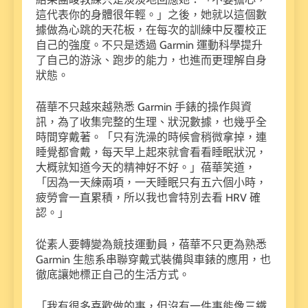
這代表你的身體很年輕。」之後，她就以這個數
據做為心跳的天花板，在每次的訓練中反覆校正
自己的強度。不只是透過 Garmin 運動科學提升
了自己的游泳、跑步的能力，也進而更理解自身
狀態。
蓓華不只越來越熟悉 Garmin 手錶的操作與資
訊，為了收集完整的生理、狀況數據，也幾乎全
時間穿戴著。「只有洗澡的時候會稍微拿掉，連
睡覺都會戴，每天早上起來就會看看睡眠狀況，
大概就知道今天的精神好不好。」蓓華笑道，
「因為一天練兩項，一天睡眠只有五六個小時，
疲勞會一直累積，所以我也會特別去看 HRV 確
認。」
從素人要轉變為競技運動員，蓓華不只更為熟悉
Garmin 生態系串聯穿戴式裝備與車錶的應用，也
徹底讓她標正自己的生活方式。
「我有很多喜歡做的事，但沒有一件事能像三鐵