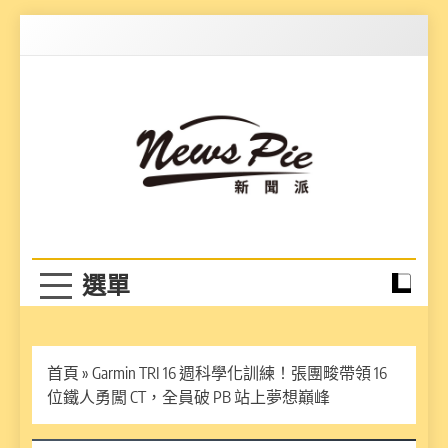
Skip
to
content
News Pie
最有料的新聞
首頁
»
Garmin TRI 16 週科學化訓練！張團畯帶領 16
位鐵人勇闖 CT，全員破 PB 站上夢想巔峰