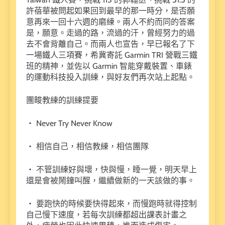
許蓓華被問起如果回到最早的那一時分，是否願
意再來一回十六週的磨練。兩人不約而同的答案
是，願意。走過的路，流過的汗，曾經努力的過
去不會背離自己。而兩人也宣告，早已報名了下
一場鐵人三項賽，希冀寄託 Garmin TRI 營戰三鐵
班的精神，並佐以 Garmin 智能穿戴裝置、車錶
的運動科技投入訓練，與好友們再次站上起點。
團畯教練的訓練提要
・ Never Try Never Know
・ 相信自己，相信教練，相信團隊
・ 不管訓練好與壞，快與慢，睡一覺，明天早上
還是會被鬧鐘叫醒，繼續做新的一天該做的事。
・ 要跑快的時候要快得起來，而慢跑時就得控制
自己慢下速度，若每次訓練都超出課表計畫之