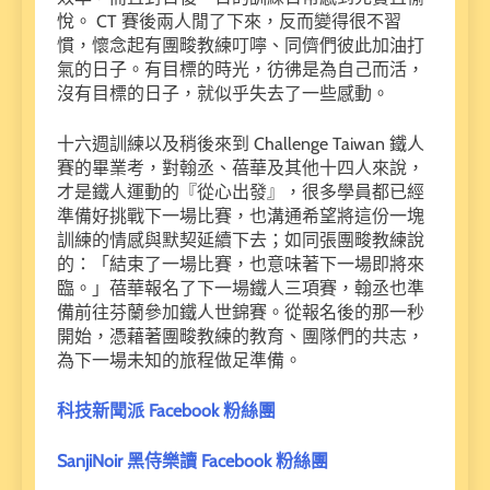
悅。 CT 賽後兩人閒了下來，反而變得很不習
慣，懷念起有團畯教練叮嚀、同儕們彼此加油打
氣的日子。有目標的時光，彷彿是為自己而活，
沒有目標的日子，就似乎失去了一些感動。
十六週訓練以及稍後來到 Challenge Taiwan 鐵人
賽的畢業考，對翰丞、蓓華及其他十四人來說，
才是鐵人運動的『從心出發』，很多學員都已經
準備好挑戰下一場比賽，也溝通希望將這份一塊
訓練的情感與默契延續下去；如同張團畯教練說
的：「結束了一場比賽，也意味著下一場即將來
臨。」蓓華報名了下一場鐵人三項賽，翰丞也準
備前往芬蘭參加鐵人世錦賽。從報名後的那一秒
開始，憑藉著團畯教練的教育、團隊們的共志，
為下一場未知的旅程做足準備。
科技新聞派 Facebook 粉絲團
SanjiNoir 黑侍樂讀 Facebook 粉絲團