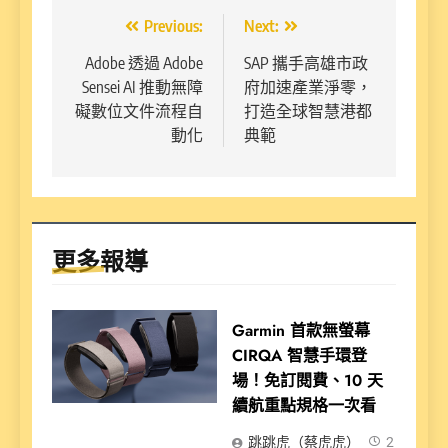
文
Previous:
Next:
章
Adobe 透過 Adobe
SAP 攜手高雄市政
Sensei AI 推動無障
府加速產業淨零，
導
礙數位文件流程自
打造全球智慧港都
覽
動化
典範
更多報導
Garmin 首款無螢幕
CIRQA 智慧手環登
場！免訂閱費、10 天
續航重點規格一次看
跳跳虎（蔡虎虎）
2