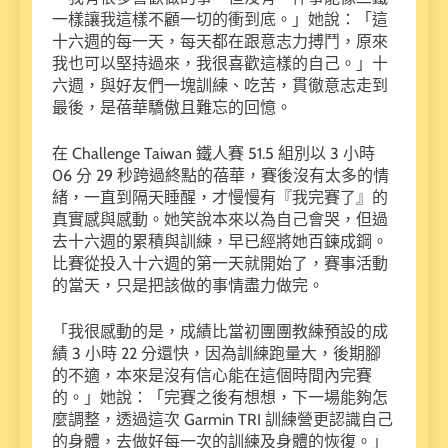
一樣讓我這樣不顧一切的衝到底。」她說：「這
十六週的每一天，每天都在跟意志力搏鬥，原來
我也可以堅持過來，我很喜歡這樣的自己。」十
六週，與好友們一塊訓練、吃苦，貫徹意志走到
最後，是蓓華驕傲且難忘的回憶。
在 Challenge Taiwan 鐵人賽 51.5 組別以 3 小時
06 分 29 秒跨過終點的蓓華，賽後沒有太多的情
緒，一直到隔天睡醒，才慢慢有『我完賽了』的
真實感與感動。她笑說本來以為自己會哭，但過
去十六週的累積與訓練，早已經將她百鍊成鋼。
比賽從投入十六週的第一天就開始了，賽事活動
的當天，只是把該做的事情盡力做完。
「我很感動的是，成績比當初團團教練預設的成
績 3 小時 22 分還快，因為訓練跑量大，後期腳
的不適，本來是沒有信心能在這個時間內完賽
的。」她說：「完賽之後有想想，下一場能夠怎
麼調整，透過這次 Garmin TRI 訓練營更認識自己
的身體，去做好每一次的訓練及身體的恢復。」