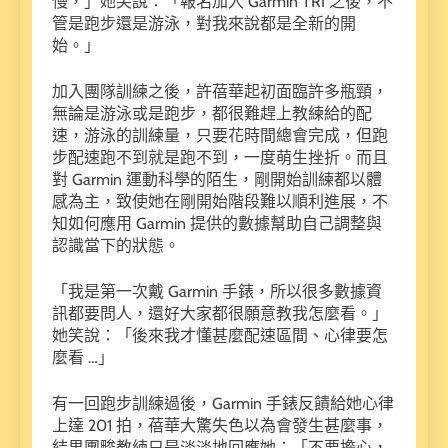
慢，」她笑說：「報名加入 Garmin TRI 之後，不
管是跑步還是游泳，對我來說都是全新的開
始。」
加入團隊訓練之後，許蓓華起初面臨許多瓶頸，
無論是游泳或是跑步，都很難趕上教練給的配
速，游泳的訓練量，只要花時間總會完成，但跑
步配速跑不到就是跑不到，一度萌生挫折。而且
對 Garmin 運動科學的陌生，剛開始訓練都以體
感為主，致使她在剛開始階段難以順利進展，不
知如何應用 Garmin 提供的數據幫助自己調整與
認識當下的狀態。
「我是第一次戴 Garmin 手錶，所以很多數據資
訊都要問人，還好大家都很願意教我怎麼看。」
她笑說：「後來我才懂甚麼配速區間、心律要怎
麼看 …」
有一回跑步訓練過後，Garmin 手錶反饋給她心律
上達 201 拍，蓓華大驚失色以為會發生甚麼事，
結果團畯教練只是淡淡地回應她：「不要擔心，