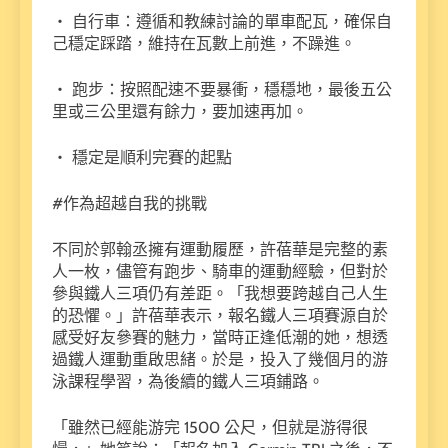
・ 自行車：遵循和教練討論的單車配瓦，確保自
己穩定踩踏，維持在瓦數上前進，不躁進。
・ 跑步：按照配速不要暴衝，穩穩地，最後五公
里或三公里還有餘力，要加速再加。
・ 穩定是順利完賽的起點
#作為超越自我的挑戰
不同於郭翰丞擁有運動履歷，許蓓華是完整的素
人一枚，儘管有跑步、騎車的運動經驗，但對於
參與鐵人三項仍有差距。「我想要跨越自己人生
的恐懼。」許蓓華表示，報名鐵人三項賽源自於
感受好友參賽的魅力，當時正逢低潮的她，想透
過鐵人運動重啟思緒。於是，投入了幾個月的游
泳課程學習，為後續的鐵人三項鋪路。
「雖然已經能游完 1500 公尺，但就是游得很