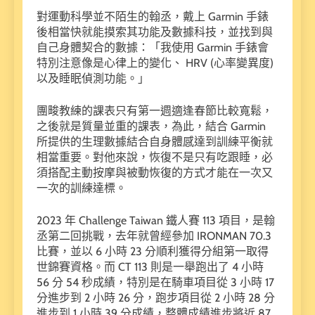
對運動科學並不陌生的翰丞，戴上 Garmin 手錶
後相當快就能摸索其功能及數據科技，並找到與
自己身體契合的數據：「我使用 Garmin 手錶會
特別注意像是心律上的變化、 HRV (心率變異度)
以及睡眠偵測功能。」
團畯教練的課表只有第一週適逢春節比較寬鬆，
之後就是質量並重的課表，為此，結合 Garmin
所提供的生理數據結合自身體感達到訓練平衡就
相當重要。對他來說，恢復不是只有吃跟睡，必
須搭配主動按摩與被動恢復的方式才能在一次又
一次的訓練達標。
2023 年 Challenge Taiwan 鐵人賽 113 項目，是翰
丞第二回挑戰，去年就曾經參加 IRONMAN 70.3
比賽，並以 6 小時 23 分順利獲得分組第一取得
世錦賽資格。而 CT 113 則是一舉跑出了 4 小時
56 分 54 秒成績，特別是在騎車項目從 3 小時 17
分進步到 2 小時 26 分，跑步項目從 2 小時 28 分
進步到 1 小時 39 分成績，整體成績進步將近 87