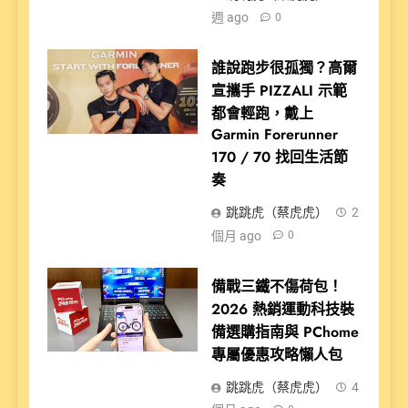
週 ago
0
誰說跑步很孤獨？高爾
宣攜手 PIZZALI 示範
都會輕跑，戴上
Garmin Forerunner
170 / 70 找回生活節
奏
跳跳虎（蔡虎虎）
2
個月 ago
0
備戰三鐵不傷荷包！
2026 熱銷運動科技裝
備選購指南與 PChome
專屬優惠攻略懶人包
跳跳虎（蔡虎虎）
4