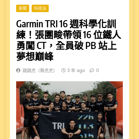
新聞
科技派
Garmin TRI 16 週科學化訓
練！張團畯帶領 16 位鐵人
勇闖 CT，全員破 PB 站上
夢想巔峰
跳跳虎（蔡虎虎）
3 年 ago
0