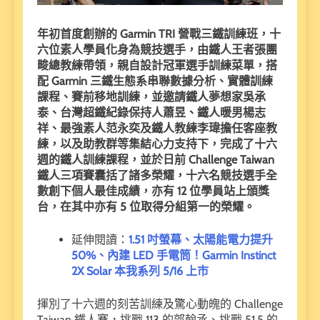
年初首度創辦的 Garmin TRI 營戰三鐵訓練班，十
六位素人學員化身為競技選手，由鐵人王者張團
畯總教練帶領，親自設計冠軍選手訓練菜單，搭
配 Garmin 三鐵生態系串聯數據分析、實體訓練
課程、賽前移地訓練，並邀請鐵人夢想家吳承
泰、台灣超鐵紀錄保持人蕭昱、鐵人暖男楊志
祥、最強素人范永奕及鐵人教練李瑋擔任客座教
練，以及助教群等集結心力支持下，完成了十六
週的鐵人訓練課程，並於日前 Challenge Taiwan
鐵人三項賽囊括了諸多榮耀，十六名競技選手全
數創下個人最佳成績，亦有 12 位學員站上頒獎
台，在其中亦有 5 位取得分組第一的榮耀。
延伸閱讀：
1.51 吋螢幕、太陽能電力提升
50%、內建 LED 手電筒！Garmin Instinct
2X Solar 本我系列 5/16 上市
揮別了十六週的刻苦訓練及驚心動魄的 Challenge
Taiwan 鐵人賽，挑戰 113 的郭翰丞、挑戰 51.5 的