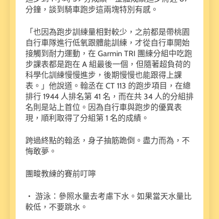
分鐘，談到騎車跑步這兩塊特別有感。
「也因為跑步訓練量相對較少，之前都是帶桃園
自行車隊進行低氧跟體能訓練，才從自行車開始
接觸到耐力運動，在 Garmin TRI 團練分組中吃跑
步課表都是跑在 A 組最後一個，但隨著超負荷的
科學化訓練慢慢進步，後期慢慢也能跟得上課
表。」他說道。翰丞在 CT 113 的跑步項目，在總
排行 1944 人排名第 41 名，而在共 34 人的分組排
名則是站上首位。因為自行車與跑步的優異表
現，順利取得了分組第 1 名的成績。
跨過終點的翰丞，身子抽筋跪倒。盡力而為，不
悔敢夢。
團畯教練的賽前叮嚀
・ 游泳：參照水量去考慮下水。如果當天水量比
較低，不要跳水。