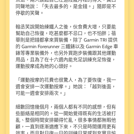
同聲地說：「失去最多的，是金錢。」隨即是不
停歇的笑聲。
翰丞笑說開始練鐵人之後，伙食費大增，只要能
幫助自己恢復，吃甚麼都不忌口，也不怕胖；蓓
華則是把錢都拿來買裝備，除了 Garmin TRI 提供
的 Garmin Forerunner 三鐵錶以及 Garmin Edge 車
錶等專業裝備外，也另外買跑步裝備跟其他運動
用品，且為了在十六週內能充足訓練充足恢復，
運動按摩成為她的心頭好。
「運動按摩的花費也很驚人，為了要恢復，我一
週會安排一次運動按摩。」她說：「越到後面，
可能一週會安排兩次。」
細數回憶幾個月，兩個人都有不同的感想，但有
些脈絡是相同的。從一開始覺得既有的生活被打
亂、整個時間安排顯得忙亂，很多事情都無暇他
顧，一直到逐漸適應下來，不只是時間運用更有
效率，而且對日復一日的訓練日常感到充實且愉