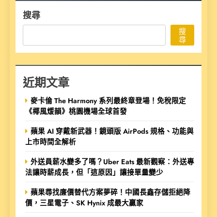
搜尋
搜
尋
近期文章
麥卡倫 The Harmony 系列最終章登場！免稅限定
《椰風煖韻》桃園機場全球首發
蘋果 AI 穿戴新武器！鏡頭版 AirPods 規格、功能與
上市時間全解析
外送員薪水變多了嗎？Uber Eats 最新觀察：外送專
法讓時薪成長，但「這原因」讓接單量變少
蘋果尋找廉價替代方案夢碎！中國長鑫存儲拒絕降
價，三星電子、SK Hynix 成最大贏家