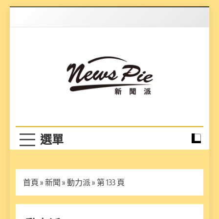
Skip
to
content
News Pie
最有料的新聞
首頁
»
新聞
»
動力派
»
第 133 頁