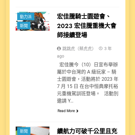
宏佳騰騎士園遊會、
動力派
2023 宏佳騰重機大會
新聞
師接續登場
跳跳虎（蔡虎虎）
3 年
ago
宏佳騰今（10）日宣布舉辦
屬於中台灣的 A 級玩家 – 騎
士園遊會，活動將於 2023 年
7 月 15 日 在台中恒典摩托裕
元重機駕訓班登場。 活動別
邀請 Y…
Read More
動力派
續航力可破千公里且充
新聞