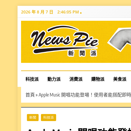
Skip
2026 年 8 月 7 日
2:46:07 PM
to
content
News Pie
最有料的新聞
科技派
動力派
消費派
購物派
美食派
首頁
»
Apple Music 開唱功能登場！使用者能搭
新聞
科技派