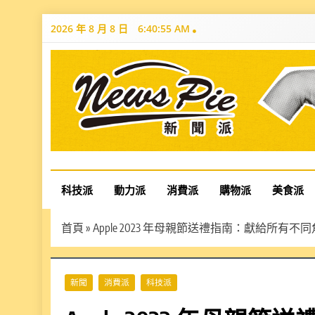
Skip
2026 年 8 月 8 日
6:40:57 AM
to
content
News Pie
最有料的新聞
科技派
動力派
消費派
購物派
美食派
首頁
»
Apple 2023 年⺟親節送禮指南：獻給所有不
新聞
消費派
科技派