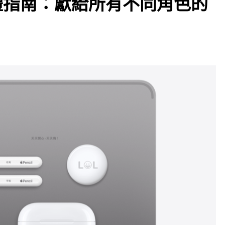
親節送禮指南：獻給所有不同⾓⾊的