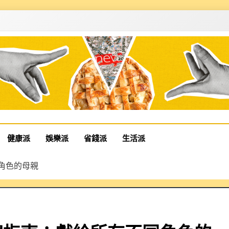
健康派
娛樂派
省錢派
生活派
同⾓⾊的母親