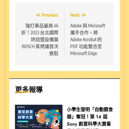
文
Previous:
Next:
章
強打單品最高 46
Adobe 與 Microsoft
折！2023 台北國際
攜手合作，將
導
烘焙暨設備展
Adobe Acrobat 的
覽
BOSCH 蒸烤爐首次
PDF 功能整合至
進駐
Microsoft Edge
更多報導
小學生發明「自動餵食
器」奪冠！第 14 屆
Sony 創意科學大賞看