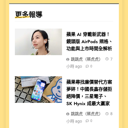
更多報導
蘋果 AI 穿戴新武器！
鏡頭版 AirPods 規格、
功能與上市時間全解析
跳跳虎（蔡虎虎）
7
小時 ago
0
蘋果尋找廉價替代方案
夢碎！中國長鑫存儲拒
絕降價，三星電子、
SK Hynix 成最大贏家
跳跳虎（蔡虎虎）
8
小時 ago
0