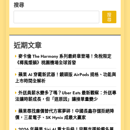
搜尋
搜
尋
近期文章
麥卡倫 The Harmony 系列最終章登場！免稅限定
《椰風煖韻》桃園機場全球首發
蘋果 AI 穿戴新武器！鏡頭版 AirPods 規格、功能與
上市時間全解析
外送員薪水變多了嗎？Uber Eats 最新觀察：外送專
法讓時薪成長，但「這原因」讓接單量變少
蘋果尋找廉價替代方案夢碎！中國長鑫存儲拒絕降
價，三星電子、SK Hynix 成最大贏家
2026 年蘋果 Siri AI 重大升級！完整支援設備名單