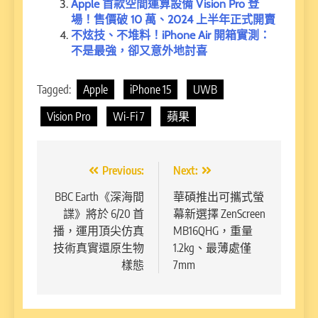
Apple 首款空間運算設備 Vision Pro 登
場！售價破 10 萬、2024 上半年正式開賣
不炫技、不堆料！iPhone Air 開箱實測：
不是最強，卻又意外地討喜
Tagged:
Apple
iPhone 15
UWB
Vision Pro
Wi-Fi 7
蘋果
文
Previous:
Next:
章
BBC Earth《深海間
華碩推出可攜式螢
諜》將於 6/20 首
幕新選擇 ZenScreen
導
播，運用頂尖仿真
MB16QHG，重量
覽
技術真實還原生物
1.2kg、最薄處僅
樣態
7mm