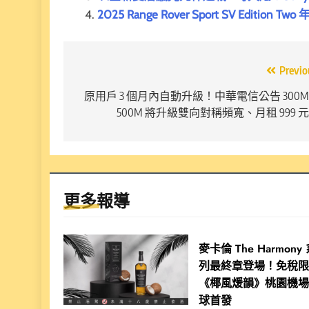
2025 Range Rover Sport SV Edit
文
Previo
章
原用戶 3 個月內自動升級！中華電信公告 300
500M 將升級雙向對稱頻寬、月租 999 
導
覽
更多報導
麥卡倫 The Harmony
列最終章登場！免稅
《椰風煖韻》桃園機
球首發