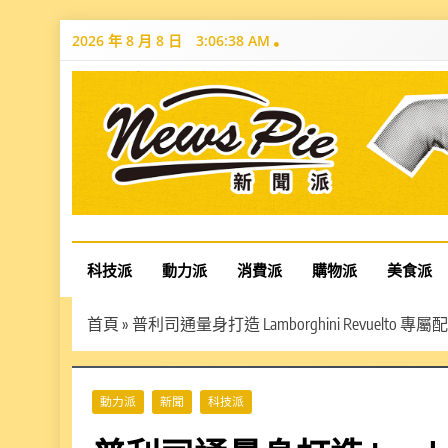
Skip
2026 年 8 月 8 日
3:06:39 AM
to
content
News Pie
最有料的新聞
科技派
動力派
消費派
購物派
美食派
首頁
»
普利司通量身打造 Lamborghini Revuelto 專屬配胎 
動力派
新聞
科技派