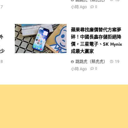
17
小時 Ago
0
？
蘋果尋找廉價替代方案夢
：外
碎！中國長鑫存儲拒絕降
但
價，三星電子、SK Hynix
變少
成最大贏家
18
跳跳虎（蔡虎虎）
19
小時 Ago
0