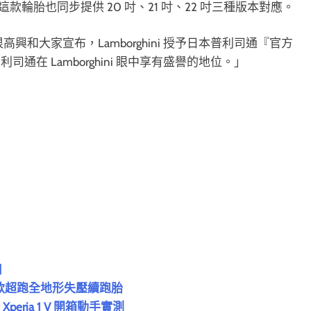
圈配置，這款輪胎也同步提供 20 吋、21 吋、22 吋三種版本對應。
和大家宣布，Lamborghini 授予日本普利司通『官方
在 Lamborghini 眼中享有盛譽的地位。」
用
全球首款超跑全地形失壓續跑胎
eria 1 V 開箱動手實測