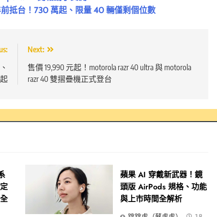
ion Two 年前抵台！730 萬起、限量 40 輛僅剩個位數
us:
Next:
M、
售價 19,990 元起！motorola razr 40 ultra 與 motorola
元起
razr 40 雙摺疊機正式登台
 系
蘋果 AI 穿戴新武器！鏡
限定
頭版 AirPods 規格、功能
場全
與上市時間全解析
跳跳虎（蔡虎虎）
18