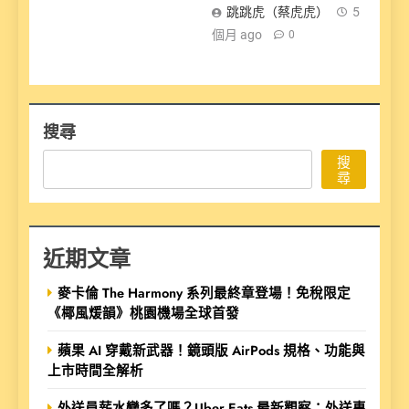
跳跳虎（蔡虎虎）
5
個月 ago
0
搜尋
搜
尋
近期文章
麥卡倫 The Harmony 系列最終章登場！免稅限定
《椰風煖韻》桃園機場全球首發
蘋果 AI 穿戴新武器！鏡頭版 AirPods 規格、功能與
上市時間全解析
外送員薪水變多了嗎？Uber Eats 最新觀察：外送專