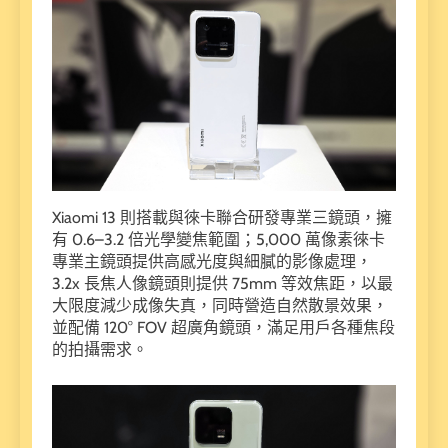
Xiaomi 13 則搭載與徠卡聯合研發專業三鏡頭，擁
有 0.6–3.2 倍光學變焦範圍；5,000 萬像素徠卡
專業主鏡頭提供高感光度與細膩的影像處理，
3.2x 長焦人像鏡頭則提供 75mm 等效焦距，以最
大限度減少成像失真，同時營造自然散景效果，
並配備 120° FOV 超廣角鏡頭，滿足用戶各種焦段
的拍攝需求。