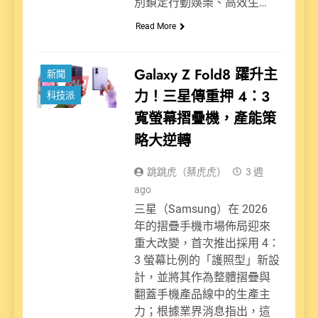
別鎖定行動娛樂、高效生…
Read More
Galaxy Z Fold8 躍升主
新聞
力！三星傳重押 4：3
科技派
寬螢幕摺疊機，產能策
略大逆轉
跳跳虎（蔡虎虎）
3 週
ago
三星（Samsung）在 2026
年的摺疊手機市場佈局迎來
重大改變，首次推出採用 4：
3 螢幕比例的「護照型」新設
計，並將其作為整體摺疊與
翻蓋手機產品線中的生產主
力；根據業界消息指出，這