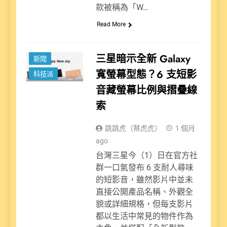
款被稱為「W…
Read More
三星暗示全新 Galaxy
新聞
寬螢幕型態？6 支短影
科技派
音藏螢幕比例與摺疊線
索
跳跳虎（蔡虎虎）
1 個月
ago
台灣三星今（1）日在官方社
群一口氣發布 6 支耐人尋味
的短影音，雖然影片中並未
直接公開產品名稱、外觀全
貌或詳細規格，但每支影片
都以生活中常見的物件作為