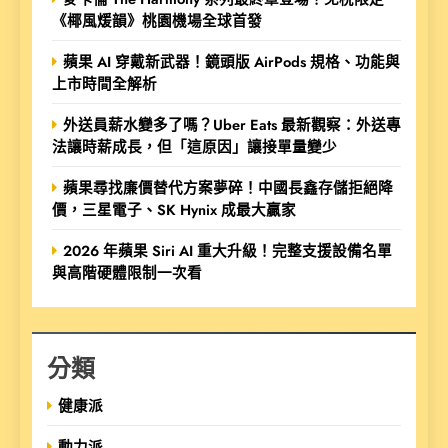
《椰風煖韻》桃園機場全球首發
蘋果 AI 穿戴新武器！鏡頭版 AirPods 規格、功能與
上市時間全解析
外送員薪水變多了嗎？Uber Eats 最新觀察：外送專
法讓時薪成長，但「這原因」讓接單量變少
蘋果尋找廉價替代方案夢碎！中國長鑫存儲拒絕降
價，三星電子、SK Hynix 成最大贏家
2026 年蘋果 Siri AI 重大升級！完整支援設備名單
與高階硬體限制一次看
分類
健康派
動力派