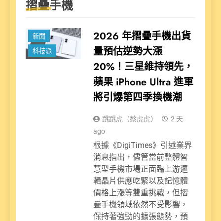
摺疊手機
2026 年摺疊手機出貨
新聞
量預估逆勢大漲
科技派
20%！三星維持領先，
蘋果 iPhone Ultra 進軍
將引爆第四季換機潮
跳跳虎（蔡虎虎）
2 天
ago
根據《DigiTimes》引述業界
消息指出，儘管當前整體智
慧型手機市場正面臨上游邏
輯晶片供應吃緊以及記憶體
價格上漲等雙重挑戰，但摺
疊手機領域依然不受影響，
保持著強勁的擴張態勢，預