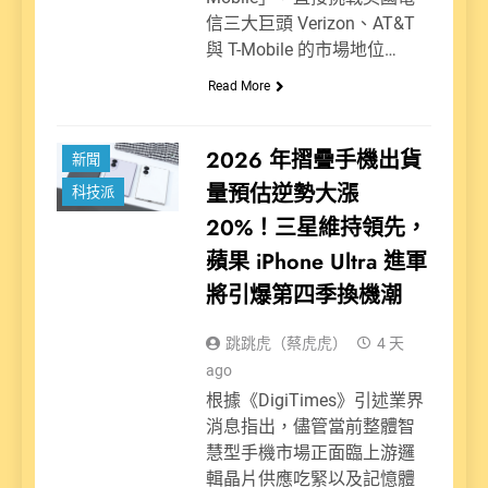
信三大巨頭 Verizon、AT&T
與 T-Mobile 的市場地位…
Read More
2026 年摺疊手機出貨
新聞
量預估逆勢大漲
科技派
20%！三星維持領先，
蘋果 iPhone Ultra 進軍
將引爆第四季換機潮
跳跳虎（蔡虎虎）
4 天
ago
根據《DigiTimes》引述業界
消息指出，儘管當前整體智
慧型手機市場正面臨上游邏
輯晶片供應吃緊以及記憶體