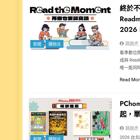
終於不
Rea
2026
跳跳虎
新聞
購物派
看準數位閱
成與 Re
唯一能同時提
Read Mor
PCh
起，單筆
跳跳虎
2026 台
新聞
購物派