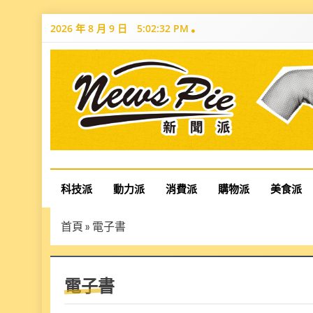
Skip
2026 年 8 月 9 日
5:02:33 PM
to
content
News Pie
最有料的新聞
科技派
動力派
消費派
購物派
美食派
首頁
»
電子書
電子書