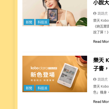
小說
跳跳虎
樂天 Ko
新聞
科技派
《納瓦爾
說了算！》
Read Mor
樂天 K
子書
跳跳虎
樂天 Kob
新聞
科技派
色」機身，
Read Mor