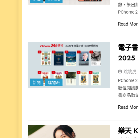
熱，祭出
PChome
Read Mor
電子書
202
跳跳虎
PChom
新聞
購物派
數位閱讀趨
書商品數
Read Mor
樂天 