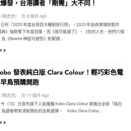
大爆發，台港讀者「剛需」大不同！
（蔡虎虎）
8 個月 Ago
bo 公布「2025 年度台灣百大暢銷排行榜」，2025 年由商業理財鉅作
寶典》強勢奪下年度冠軍，而《我可能錯了》、《你的人生，他們六個
及《Rewire-神經可塑性》則緊隨…
e
obo 發表純白版 Clara Colour！輕巧彩色電
，早鳥預購開跑
（蔡虎虎）
11 個月 Ago
o 今（10）日宣布旗下人氣機種 Kobo Clara Colour 將推出全新「純白
為讀者帶來清新簡約的全新選擇。 Kobo Clara Colou…
e