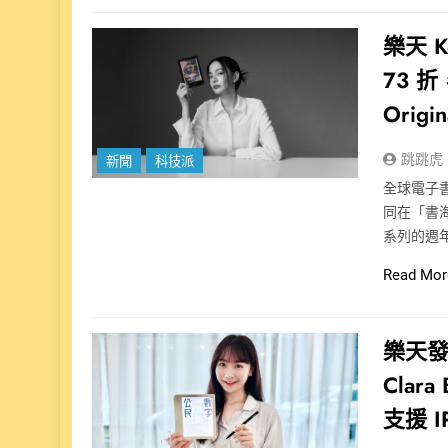
樂天 
73 
Ori
跳跳虎
新聞
科技派
全球電子書
同在「書海
系列的週年
Read Mor
樂天發表 
Cla
支援 I