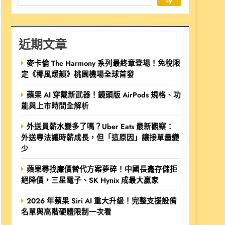
近期文章
麥卡倫 The Harmony 系列最終章登場！免稅限
定《椰風煖韻》桃園機場全球首發
蘋果 AI 穿戴新武器！鏡頭版 AirPods 規格、功
能與上市時間全解析
外送員薪水變多了嗎？Uber Eats 最新觀察：
外送專法讓時薪成長，但「這原因」讓接單量變
少
蘋果尋找廉價替代方案夢碎！中國長鑫存儲拒
絕降價，三星電子、SK Hynix 成最大贏家
2026 年蘋果 Siri AI 重大升級！完整支援設備
名單與高階硬體限制一次看