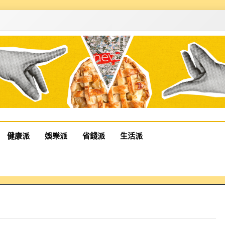
健康派
娛樂派
省錢派
生活派