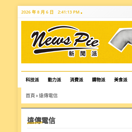
Skip
2026 年 8 月 6 日
2:41:14 PM
to
content
News Pie
最有料的新聞
科技派
動力派
消費派
購物派
美食派
首頁
»
遠傳電信
遠傳電信