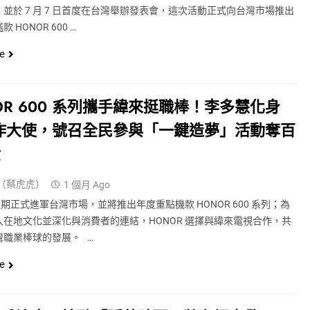
並於 7 月 7 日首度在台灣舉辦發表會，這次活動正式向台灣市場推出
 HONOR 600 …
e
OR 600 系列攜手緯來挺職棒！李多慧化身
創作大使，號召全民參與「一鍵造夢」活動奪百
金
（蔡虎虎）
1 個月 Ago
 近期正式進軍台灣市場，並將推出年度重點機款 HONOR 600 系列；為
入在地文化並深化與消費者的連結，HONOR 選擇與緯來電視合作，共
灣職業棒球的發展。 …
e