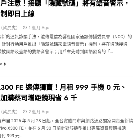
用戶注意！接聽「隱藏號碼」將有語音警示，
新制即日上線
（蔡虎虎）
1 個月 Ago
翻新的通訊詐騙手法，遠傳電信為響應國家通訊傳播委員會（NCC）的
，針對行動用戶推出「隱藏號碼來電語音警示」機制，將在通話接通
播放國語及臺語的雙語音警示；用戶會先聽到國語發音的「…
e
 X300 FE 遠傳獨賣！月租 999 手機 0 元、
加購蔡司增距鏡現省 6 千
（蔡虎虎）
2 個月 Ago
布自 2026 年 5 月 28 日起，全台實體門市與網路通路獨家開賣全新精
ivo X300 FE，並在 6 月 30 日前針對該機型推出專屬資費與購機活
 999 元…