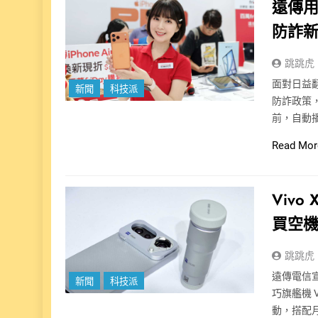
遠傳
防詐
跳跳虎
面對日益
新聞
科技派
防詐政策
前，自動
Read Mor
Vivo
買空機
跳跳虎
遠傳電信宣
新聞
科技派
巧旗艦機 V
動，搭配月付