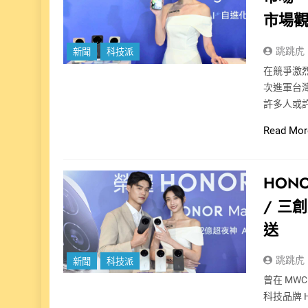
市場
跳跳虎
新聞
科技派
在競爭激
次進軍台灣
許多人或許
Read Mor
HON
/ 三
送
跳跳虎
新聞
科技派
曾在 MWC
科技品牌 