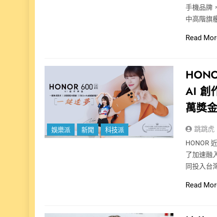
手機品牌，
中高階旗艦款
Read Mor
HON
AI 
萬獎
跳跳虎
娛樂派
新聞
科技派
HONOR
了加速融
同投入台
Read Mor