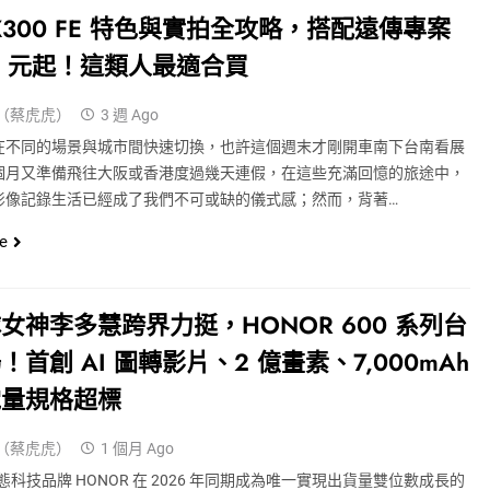
o X300 FE 特色與實拍全攻略，搭配遠傳專案
0 元起！這類人最適合買
（蔡虎虎）
3 週 Ago
在不同的場景與城市間快速切換，也許這個週末才剛開車南下台南看展
個月又準備飛往大阪或香港度過幾天連假，在這些充滿回憶的旅途中，
影像記錄生活已經成了我們不可或缺的儀式感；然而，背著…
e
女神李多慧跨界力挺，HONOR 600 系列台
！首創 AI 圖轉影片、2 億畫素、7,000mAh
電量規格超標
（蔡虎虎）
1 個月 Ago
 生態科技品牌 HONOR 在 2026 年同期成為唯一實現出貨量雙位數成長的