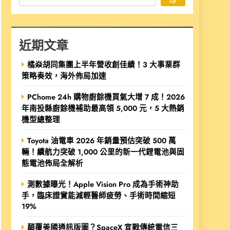
近期文章
橘焱胡同集團上半年營收創佳績！3 大事業群
策略奏效，海外佈局加速
PChome 24h 購物廚餘機買氣大增 7 成！2026
年南投縣廚餘機補助最高領 5,000 元，5 大熱銷
機型總整理
Toyota 油電車 2026 年銷量預估突破 500 萬
輛！續航力突破 1,000 公里的新一代鋰電池與固
態電池佈局全解析
測數據曝光！Apple Vision Pro 成為手術神助
手，臨床證實能減輕醫師疲勞、手術時間縮短
19%
顛覆美國通訊版圖？SpaceX 宣戰傳統電信三