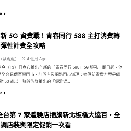
e
新 5G 資費戰！青春同行 588 主打消費轉
，彈性計費全攻略
（蔡虎虎）
4 個月 Ago
今（13）日宣布推出全新的「青春同行 588」5G 服務，即日起，消
至全台遠傳直營門市、加盟店及網路門市辦理；這個新資費方案是繼
年針對 50 歲以上熟齡族群推出的「優雅樂…
e
o 全台第 7 家體驗店插旗新北板橋大遠百，全
質調店裝與限定促銷一次看