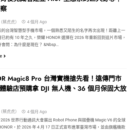
觀察
（蔡虎虎）
4 個月 Ago
烈的台灣智慧型手機市場，一個熟悉又陌生的名字再次出現！距離上一
已約有 10 年之久，榮耀 HONOR 選擇在 2026 年重新回到這片市場，
會問：為什麼是現在？ &nbsp…
e
OR Magic8 Pro 台灣實機搶先看！遠傳門市
創體驗店預購拿 DJI 無人機、36 個月保固大放
（蔡虎虎）
4 個月 Ago
 2026 世界行動通訊大會展出 Robot Phone 與摺疊機 Magic V6 的全球
HONOR，於 2026 年 4 月 17 日正式宣布進軍臺灣市場，並由旗艦機款