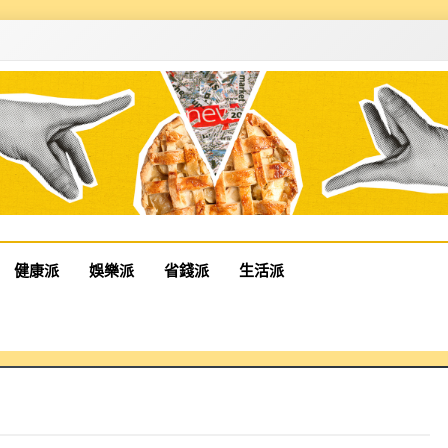
健康派
娛樂派
省錢派
生活派