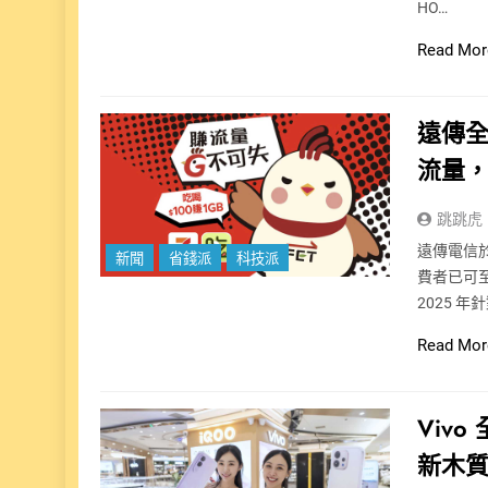
HO…
Read Mor
遠傳全
流量
跳跳虎
遠傳電信於
新聞
省錢派
科技派
費者已可
2025 
Read Mor
Viv
新木