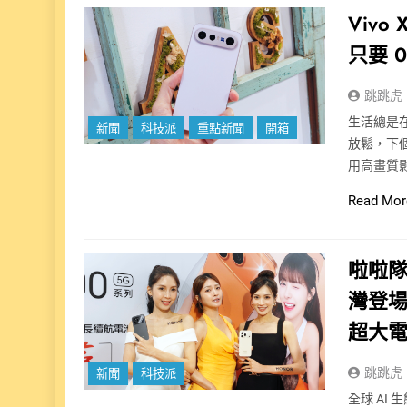
Viv
只要 
跳跳虎
生活總是
新聞
科技派
重點新聞
開箱
放鬆，下
用高畫質
Read Mor
啦啦隊
灣登場
超大
跳跳虎
新聞
科技派
全球 AI