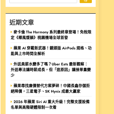
近期文章
麥卡倫 The Harmony 系列最終章登場！免稅限
定《椰風煖韻》桃園機場全球首發
蘋果 AI 穿戴新武器！鏡頭版 AirPods 規格、功
能與上市時間全解析
外送員薪水變多了嗎？Uber Eats 最新觀察：
外送專法讓時薪成長，但「這原因」讓接單量變
少
蘋果尋找廉價替代方案夢碎！中國長鑫存儲拒
絕降價，三星電子、SK Hynix 成最大贏家
2026 年蘋果 Siri AI 重大升級！完整支援設備
名單與高階硬體限制一次看