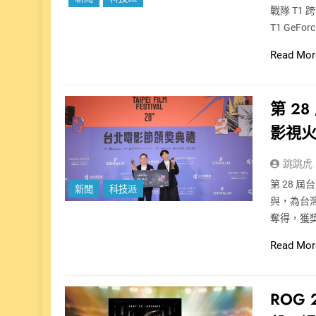
戰隊 T1 
T1 GeFor
Read Mor
第 2
影視火
跳跳虎
第 28 
新聞
科技派
與，為台
奪得，獲獎
Read Mor
ROG