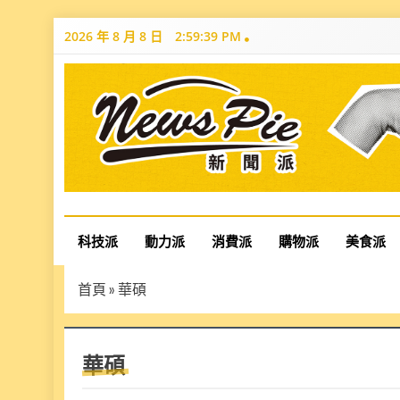
Skip
2026 年 8 月 8 日
2:59:40 PM
to
content
News Pie
最有料的新聞
科技派
動力派
消費派
購物派
美食派
首頁
»
華碩
華碩