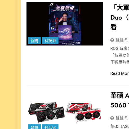
「大軍
Duo
看
跳跳虎
新聞
科技派
ROG 
「特異功
了觀眾熟
Read Mor
華碩 A
506
跳跳虎
華碩（AS
新聞
科技派