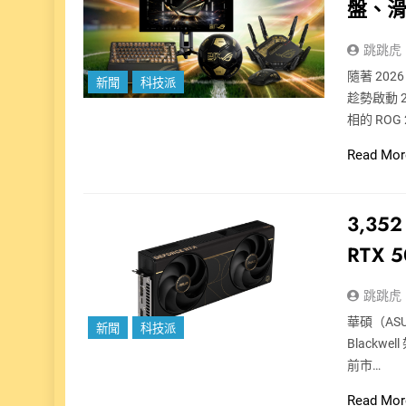
盤、
跳跳虎
隨著 20
新聞
科技派
趁勢啟動 
相的 ROG
Read Mor
3,352
RTX
跳跳虎
華碩（ASUS
新聞
科技派
Blackw
前市…
Read Mor