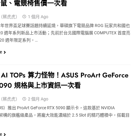
滑鼠、電競椅售價一次看
（蔡虎虎）
1 個月 Ago
26 年世界盃足球賽話題持續延燒，華碩旗下電競品牌 ROG 玩家共和國也
20 週年系列新品上市活動；先前於台北國際電腦展 COMPUTEX 首度亮
 20 週年限定系列，…
e
 AI TOPs 算力怪物！ASUS ProArt GeForce
 5090 規格與上市資訊一次看
（蔡虎虎）
2 個月 Ago
）推出 ProArt GeForce RTX 5090 顯示卡，這款基於 NVIDIA
ell 架構的旗艦級產品，將龐大效能濃縮於 2.5 Slot 的精巧體積中，搭載目
e