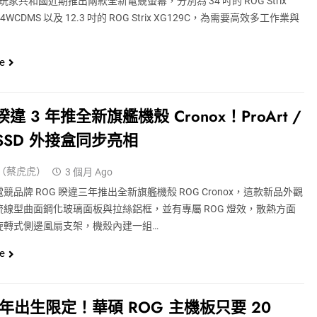
 玩家共和國近期推出兩款全新電競螢幕，分別為 34 吋的 ROG Strix
34WCDMS 以及 12.3 吋的 ROG Strix XG129C，為需要高效多工作業與
e
睽違 3 年推全新旗艦機殼 Cronox！ProArt /
 SSD 外接盒同步亮相
（蔡虎虎）
3 個月 Ago
競品牌 ROG 睽違三年推出全新旗艦機殼 ROG Cronox，這款新品外觀
流線型曲面鋼化玻璃面板與拉絲鋁框，並有專屬 ROG 燈效，散熱方面
旋轉式側邊風扇支架，機殼內建一組…
e
6 年出生限定！華碩 ROG 主機板只要 20