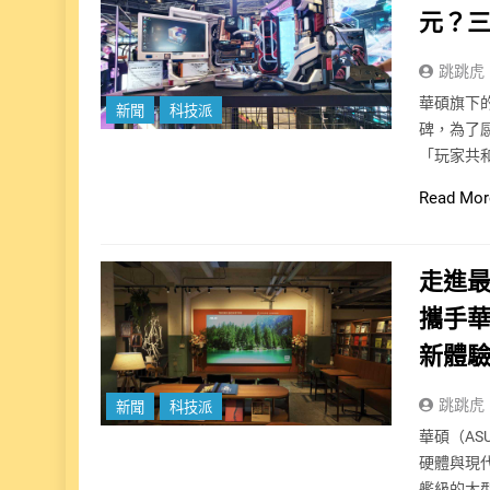
元？三
跳跳虎
華碩旗下的
新聞
科技派
碑，為了
「玩家共和
Read Mor
走進最
攜手華
新體
跳跳虎
新聞
科技派
華碩（AS
硬體與現
艦級的大型顯