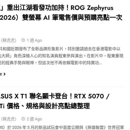
」重出江湖看發功加持！ROG Zephyrus
（2026）雙螢幕 AI 筆電售價與預購亮點一次
（蔡虎虎）
1 週 Ago
玩家共和國近期發布了全新品牌形象影片，特別邀請過去在香港電影中以
能大師」角色深植人心的知名演員程東參與演出。在影片中，程東重現
悉的經典手勢與眼神，但這次他不再依賴電影中的特異功…
e
SUS X T1 聯名顯卡登台！RTX 5070 /
0 Ti 價格、規格與設計亮點總整理
（蔡虎虎）
2 週 Ago
US）於 2026 年 5 月的新品試玩會中首度公開與《英雄聯盟》世界冠軍