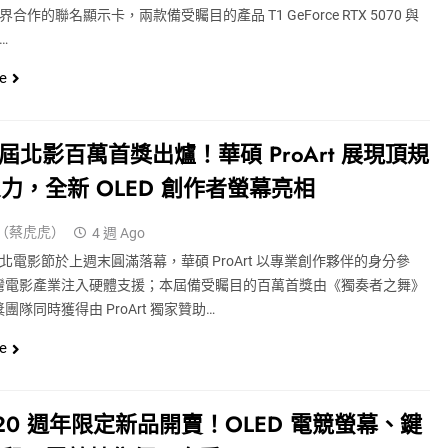
跨界合作的聯名顯示卡，兩款備受矚目的產品 T1 GeForce RTX 5070 與
c…
e
8 屆北影百萬首獎出爐！華碩 ProArt 展現頂規
力，全新 OLED 創作者螢幕亮相
（蔡虎虎）
4 週 Ago
屆台北電影節於上週末圓滿落幕，華碩 ProArt 以專業創作夥伴的身分參
灣電影產業注入硬體支援；本屆備受矚目的百萬首獎由《獨奏者之舞》
團隊同時獲得由 ProArt 獨家贊助…
e
 20 週年限定新品開賣！OLED 電競螢幕、鍵