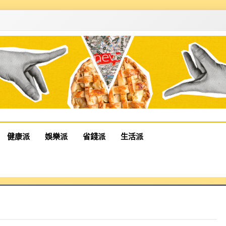
健康派
娛樂派
省錢派
生活派