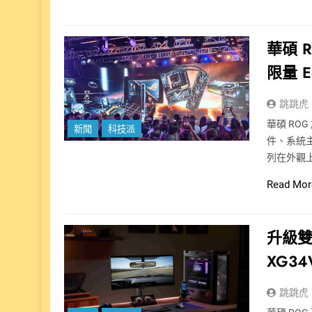
華碩 R
限量 E
跳跳虎
華碩 ROG
新聞
科技派
件、系統主
列在外觀
Read Mor
升級雙螢
XG3
跳跳虎