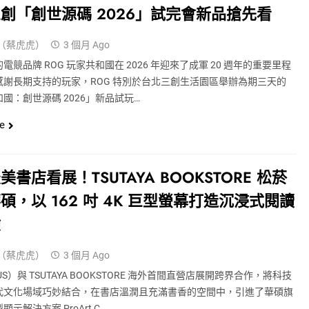
創「創世源碼 2026」試完會新品搶先看
（蔡虎虎）
3 個月 Ago
電競品牌 ROG 玩家共和國在 2026 年迎來了成軍 20 週年的重要里程
感謝長期支持的玩家，ROG 特別於台北三創生活園區舉辦為期三天的
國：創世源碼 2026」新品試玩…
e
美書店看展！TSUTAYA BOOKSTORE 松菸
碩，以 162 吋 4K 巨型螢幕打造沉浸式閱讀
驗
（蔡虎虎）
3 個月 Ago
US）與 TSUTAYA BOOKSTORE 海外首間直營店展開跨界合作，將科技
代文化場域巧妙結合，在書店溫潤且充滿書香的空間中，引進了華碩旗
示解決方案 ProArt C…