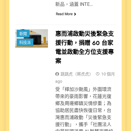
新品，涵蓋 INTE…
Read More
惠而浦啟動災後緊急支
新聞
援行動，捐贈 60 台家
科技派
電並啟動全方位支援專
案
跳跳虎（蔡虎虎）
10 個月
ago
受「樺加沙颱風」外圍環流
帶來的豪雨影響，花蓮光復
鄉及周邊鄉鎮災情慘重；為
協助居民盡快恢復日常，台
灣惠而浦啟動「災後緊急支
援行動」，攜手「社團法人