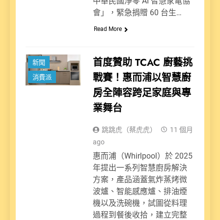
中華民國淨零 AI 智慧家電協
會」，緊急捐贈 60 台生…
Read More
首度贊助 TCAC 廚藝挑
新聞
戰賽！惠而浦以智慧廚
消費派
房全陣容跨足家庭與專
業舞台
跳跳虎（蔡虎虎）
11 個月
ago
惠而浦（Whirlpool）於 2025
年提出一系列智慧廚房解決
方案，產品涵蓋氣炸蒸烤微
波爐、智能感應爐、排油煙
機以及洗碗機，試圖從料理
過程到餐後收拾，建立完整