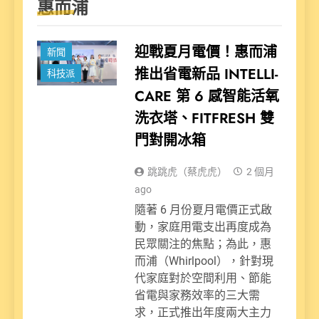
惠而浦
迎戰夏月電價！惠而浦
新聞
推出省電新品 INTELLI-
科技派
CARE 第 6 感智能活氧
洗衣塔、FITFRESH 雙
門對開冰箱
跳跳虎（蔡虎虎）
2 個月
ago
隨著 6 月份夏月電價正式啟
動，家庭用電支出再度成為
民眾關注的焦點；為此，惠
而浦（Whirlpool），針對現
代家庭對於空間利用、節能
省電與家務效率的三大需
求，正式推出年度兩大主力