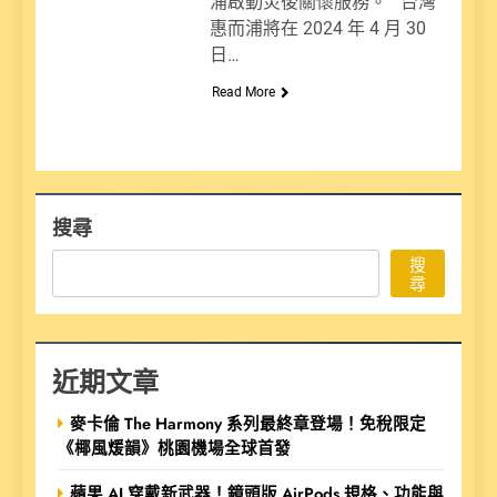
浦啟動災後關懷服務。 台灣
惠而浦將在 2024 年 4 月 30
日…
Read More
搜尋
搜
尋
近期文章
麥卡倫 The Harmony 系列最終章登場！免稅限定
《椰風煖韻》桃園機場全球首發
蘋果 AI 穿戴新武器！鏡頭版 AirPods 規格、功能與