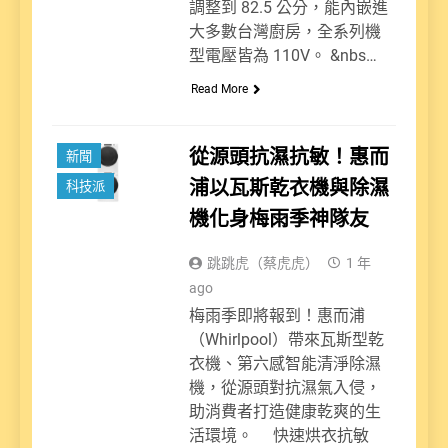
調整到 82.5 公分，能內嵌進
大多數台灣廚房，全系列機
型電壓皆為 110V。 &nbs…
Read More
從源頭抗濕抗敏！惠而
新聞
浦以瓦斯乾衣機與除濕
科技派
機化身梅雨季神隊友
跳跳虎（蔡虎虎）
1 年
ago
梅雨季即將報到！惠而浦
（Whirlpool）帶來瓦斯型乾
衣機、第六感智能清淨除濕
機，從源頭對抗濕氣入侵，
助消費者打造健康乾爽的生
活環境。 快速烘衣抗敏