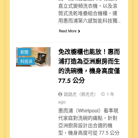
直立式變頻洗衣機，以及滾
筒式洗乾堆疊組合機種，運
用惠而浦第六感智能科技獨…
Read More
免改櫥櫃也能放！惠而
新聞
浦打造為亞洲廚房而生
科技派
的洗碗機，機身高度僅
77.5 公分
跳跳虎（蔡虎虎）
1 年
ago
惠而浦（Whirlpool）看準現
代家庭對洗碗的痛點，針對
亞洲廚房設計出合適的機
型，機身高度可從 77.5 公分