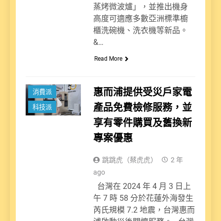
蒸烤微波爐」，並推出機身
高度可適應多數亞洲標準櫥
櫃洗碗機、洗衣機等新品。
&…
Read More
新聞
惠而浦提供受災戶家電
消費派
產品免費檢修服務，並
科技派
享有零件購買及舊換新
專案優惠
跳跳虎（蔡虎虎）
2 年
ago
台灣在 2024 年 4 月 3 日上
午 7 時 58 分於花蓮外海發生
芮氏規模 7.2 地震，台灣惠而