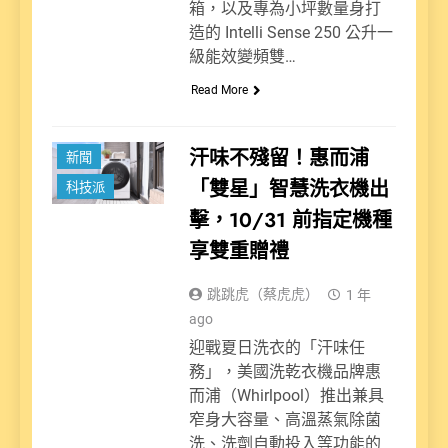
箱，以及專為小坪數量身打
造的 Intelli Sense 250 公升一
級能效變頻雙…
Read More
汗味不殘留！惠而浦
新聞
「雙星」智慧洗衣機出
科技派
擊，10/31 前指定機種
享雙重贈禮
跳跳虎（蔡虎虎）
1 年
ago
迎戰夏日洗衣的「汗味任
務」，美國洗乾衣機品牌惠
而浦（Whirlpool）推出兼具
窄身大容量、高溫蒸氣除菌
洗、洗劑自動投入等功能的