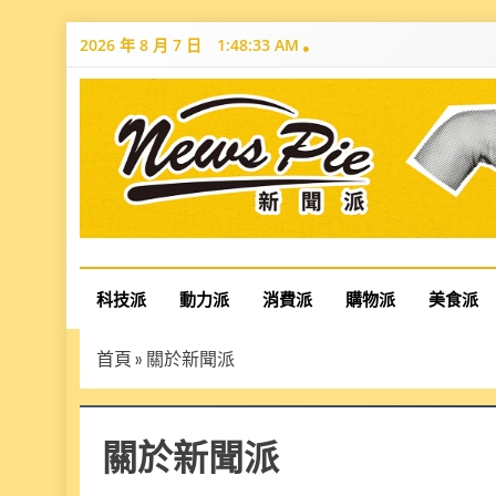
Skip
2026 年 8 月 7 日
1:48:34 AM
to
content
News Pie
最有料的新聞
科技派
動力派
消費派
購物派
美食派
首頁
»
關於新聞派
關於新聞派