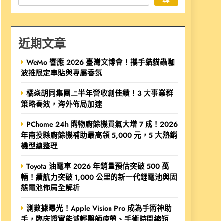
近期文章
WeMo 響應 2026 臺灣文博會！攜手貓貓蟲咖
波推限定車貼與專屬香氛
橘焱胡同集團上半年營收創佳績！3 大事業群
策略奏效，海外佈局加速
PChome 24h 購物廚餘機買氣大增 7 成！2026
年南投縣廚餘機補助最高領 5,000 元，5 大熱銷
機型總整理
Toyota 油電車 2026 年銷量預估突破 500 萬
輛！續航力突破 1,000 公里的新一代鋰電池與固
態電池佈局全解析
測數據曝光！Apple Vision Pro 成為手術神助
手，臨床證實能減輕醫師疲勞、手術時間縮短